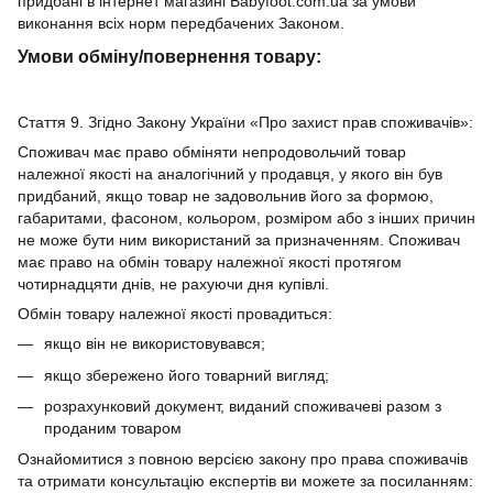
придбані в інтернет магазині Babyfoot.com.ua за умови
виконання всіх норм передбачених Законом.
Умови обміну/повернення товару:
Стаття 9. Згідно Закону України «Про захист прав споживачів»:
Споживач має право обміняти непродовольчий товар
належної якості на аналогічний у продавця, у якого він був
придбаний, якщо товар не задовольнив його за формою,
габаритами, фасоном, кольором, розміром або з інших причин
не може бути ним використаний за призначенням. Споживач
має право на обмін товару належної якості протягом
чотирнадцяти днів, не рахуючи дня купівлі.
Обмін товару належної якості провадиться:
якщо він не використовувався;
якщо збережено його товарний вигляд;
розрахунковий документ, виданий споживачеві разом з
проданим товаром
Ознайомитися з повною версією закону про права споживачів
та отримати консультацію експертів ви можете за посиланням: