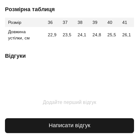
Розмірна таблиця
Розмір
36
37
38
39
40
41
Довжина
22,9
23,5
24,1
24,8
25,5
26,1
устілки, см
Відгуки
Додайте перший відгук
Написати відгук