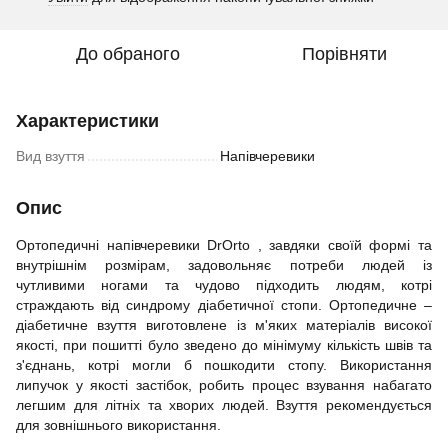
До обраного
Порівняти
Характеристики
Вид взуття
Напівчеревики
Опис
Ортопедичні напівчеревики DrOrto , завдяки своїй формі та
внутрішнім розмірам, задовольняє потреби людей із
чутливими ногами та чудово підходить людям, котрі
страждають від синдрому діабетичної стопи. Ортопедичне –
діабетичне взуття виготовлене із м'яких матеріалів високої
якості, при пошитті було зведено до мінімуму кількість швів та
з'єднань, котрі могли б пошкодити стопу. Використання
липучок у якості застібок, робить процес взування набагато
легшим для літніх та хворих людей. Взуття рекомендується
для зовнішнього використання.