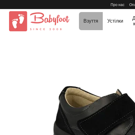
Перейти до основного контенту
Про нас
Опл
Д
Взуття
Устілки