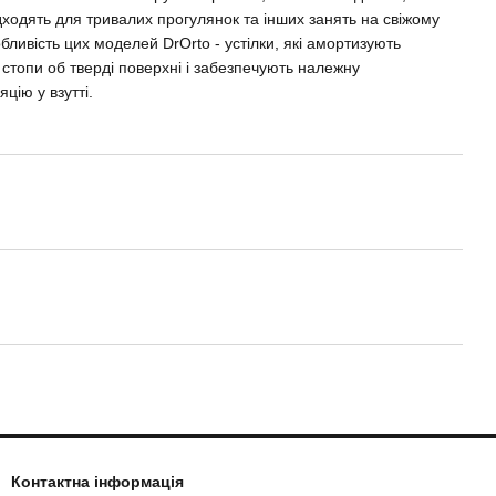
дходять для тривалих прогулянок та інших занять на свіжому
обливість цих моделей DrOrto - устілки, які амортизують
 стопи об тверді поверхні і забезпечують належну
цію у взутті.
Контактна інформація