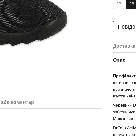
37
38
Повідо
Доставка
Опис
Профілакти
активних лю
призначені 
взуття найв
 або коментар
Черевики Dr
забезпечує 
Мають спеці
DrOrto Acti
цінують акт