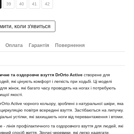
39
40
41
42
мити, коли з'явиться
Оплата
Гарантія
Повернення
чне та оздоровче взуття DrOrto Active
створене для
дей, які цінують комфорт і легкість при ходьбі. Ці моделі
для жінок, які багато часу проводять на ногах і потребують
ищої якості.
Orto Active чорного кольору, зроблені з натуральної шкіри, яка
циркуляцію повітря всередині взуття. Застібаються на липучку.
альні устілки, які захищають ноги від перевантаження і втоми.
ve - лінія профілактичного та оздоровчого взуття для людей, які
ивний спосіб життя. Зручні черевики, які легко надягати,