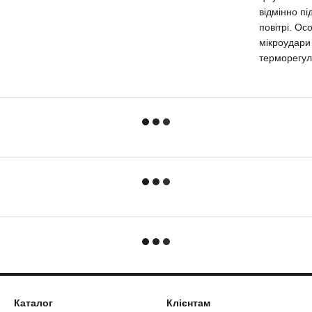
відмінно пі
повітрі. Ос
мікроудари
терморегуля
Каталог
Клієнтам