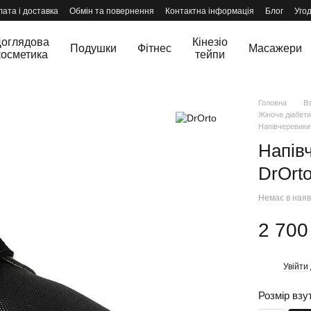
ата і доставка
Обмін та повернення
Контактна інформація
Блог
Уго
оглядова
Кінезіо
Подушки
Фітнес
Масажери
косметика
тейпи
Головна
В
Жіноче діабети
Напівчеревики 
Напів
DrOrt
Немає в наяв
2 700
Увійти
%
Розмір взу