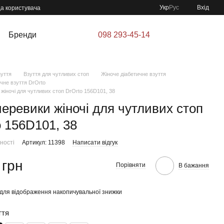
Укр
Рус
Вхід
да користувача
Бренди
098 293-45-14
зуття
Взуття для чутливих стоп
Жіноче діабетичне взуття
чне взуття DrOrto
жіночі для чутливих стоп DrOrto 156D101, 38
черевики жіночі для чутливих стоп
o 156D101, 38
ності
Артикул: 11398
Написати відгук
 грн
Порівняти
В бажання
для відображення накопичувальної знижки
ття