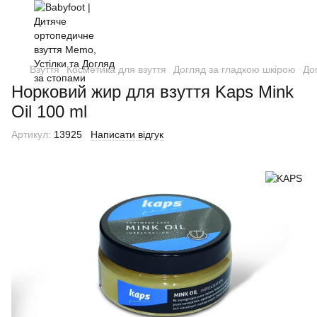
Взуття
Косметика для взуття
Догляд за гладкою шкірою
До
Норковий жир для взуття Kaps Mink
Oil 100 ml
Артикул:
13925
Написати відгук