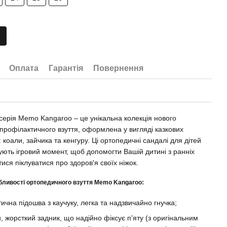
Оплата
Гарантія
Повернення
 серія Memo Kangaroo – це унікальна колекція нового
-профілактичного взуття, оформлена у вигляді казкових
 коали, зайчика та кенгуру. Ці ортопедичні сандалі для дітей
ують ігровий момент, щоб допомогти Вашій дитині з ранніх
тися піклуватися про здоров'я своїх ніжок.
бливості ортопедичного взуття Memo Kangaroo:
тична підошва з каучуку, легка та надзвичайно гнучка;
, жорсткий задник, що надійно фіксує п'яту (з оригінальним