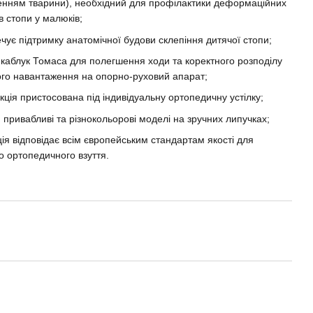
нням тварини), необхідний для профілактики деформаційних
в стопи у малюків;
чує підтримку анатомічної будови склепіння дитячої стопи;
 каблук Томаса для полегшення ходи та коректного розподілу
го навантаження на опорно-руховий апарат;
кція пристосована під індивідуальну ортопедичну устілку;
, привабливі та різнокольорові моделі на зручних липучках;
ія відповідає всім європейським стандартам якості для
о ортопедичного взуття.