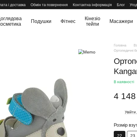
ата і доставка
Обмін та повернення
Контактна інформація
Блог
Уго
оглядова
Кінезіо
Подушки
Фітнес
Масажери
косметика
тейпи
Головна
В
Ортопедичні б
Ортоп
Kanga
В наявності
4 148
Увійти
%
Розмір взу
22
23