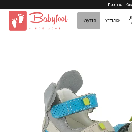
Перейти до основного контенту
Про нас
Опл
Д
Взуття
Устілки