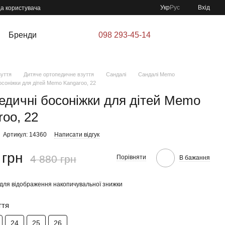
Укр
Рус
Вхід
да користувача
Бренди
098 293-45-14
зуття
Дитяче ортопедичне взуття
Сандалі
Сандалі Memo
осоніжки для дітей Memo Kangaroo, 22
едичні босоніжки для дітей Memo
roo, 22
Артикул: 14360
Написати відгук
 грн
4 880 грн
Порівняти
В бажання
для відображення накопичувальної знижки
ття
24
25
26