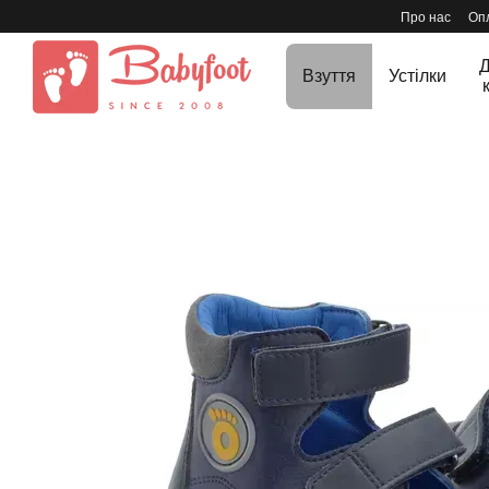
Перейти до основного контенту
Про нас
Опл
Д
Взуття
Устілки