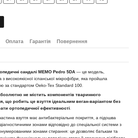
Оплата
Гарантія
Повернення
топедичні сандалі MEMO Pedro 5DA
— це модель,
 з високоякісної іспанської мікрофібри, яка пройшла
ію за стандартом Oeko-Tex Standard 100.
абсолютно не містить компонентів тваринного
я, що робить це взуття ідеальним веган-варіантом без
рати ортопедичної ефективності
.
частина взуття має антибактеріальне покриття, а підошва
діагностичними зонами відповідно до спеціальної системи з
онумерованими зонами стирання: це дозволяє батькам та
оцінити функціональну поведінку стопи й своєчасно підібрати