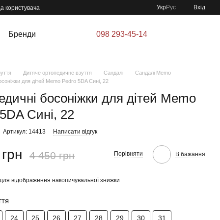
Укр
Рус
Вхід
да користувача
Бренди
098 293-45-14
зуття
Дитяче ортопедичне взуття
Сандалі
Сандалі Memo
соніжки для дітей Memo Pedro 5DA Сині, 22
едичні босоніжки для дітей Memo
 5DA Сині, 22
Артикул: 14413
Написати відгук
 грн
4 450 грн
Порівняти
В бажання
для відображення накопичувальної знижки
ття
24
25
26
27
28
29
30
31