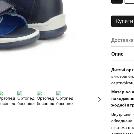
Купити
Доставка
Опис
Дитячі ор
виготовлена
сертифікац
Матеріал 
походженн
жодної вт
Внутрішня 
обладнана 
шістьма пр
ортопедам 