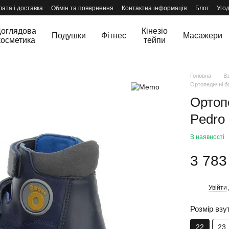
ата і доставка
Обмін та повернення
Контактна інформація
Блог
Уго
оглядова
Кінезіо
Подушки
Фітнес
Масажери
косметика
тейпи
Головна
В
Ортопедичні бо
Ортоп
Pedro
В наявності
3 783
Увійти
%
Розмір взу
22
23