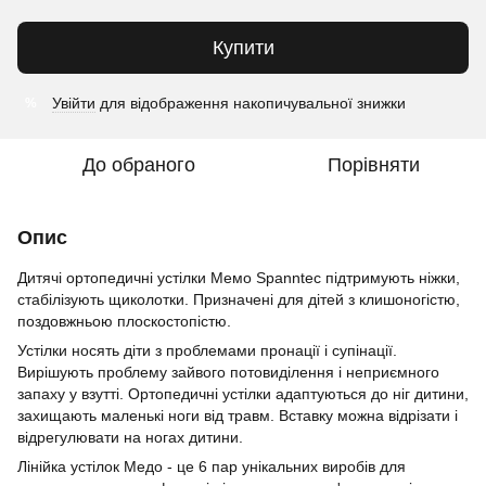
Купити
Увійти
для відображення накопичувальної знижки
%
До обраного
Порівняти
Опис
Дитячі ортопедичні устілки Мемо Spanntec підтримують ніжки,
стабілізують щиколотки. Призначені для дітей з клишоногістю,
поздовжньою плоскостопістю.
Устілки носять діти з проблемами пронації і супінації.
Вирішують проблему зайвого потовиділення і неприємного
запаху у взутті. Ортопедичні устілки адаптуються до ніг дитини,
захищають маленькі ноги від травм. Вставку можна відрізати і
відрегулювати на ногах дитини.
Лінійка устілок Mедо - це 6 пар унікальних виробів для