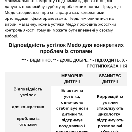
максимального комфорту і підтримки здоров'я стоп, які
дарують професійну турботу проблемним ногам. Продукція
Медо створюється при співпраці з кваліфікованими
ортопедами і фізіотерапевтами. Перш ніж опинитися на
вітрині магазину, кожна устілка Медо проходить жорсткий
контроль якості, тому ви можете бути впевнені у своєму
виборі.
Відповідність устілок Medo для конкретних
проблем із стопами
*** - ВІДМІННО, ** - ДУЖЕ ДОБРЕ, * - ПІДХОДИТЬ, X -
ПРОТИПОКАЗАННЯ
MEMOPUR
SPANNTEC
ДИТЯЧІ
ДИТЯЧІ
Відповідність
Еластична
устілок
устілка,
Коррекційна
одночасно
устілки
для конкретних
стабілізує ноги
стабілізують
дитини та
щиколотку і
проблем із
підтримує
підтримують
стопами
поздовжню /
розвиваючі
поперечну арку
м'язи ніг.