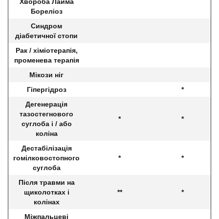
Хвороба Лайма
Бореліоз
Синдром
діабетичної стопи
Рак / хіміотерапія,
променева терапія
Мікози ніг
Гіпергідроз
*
Дегенерація
тазостегнового
*
*
суглоба і / або
коліна
Дестабілізація
гомілковостопного
*
*
суглоба
Після травми на
щиколотках і
**
*
колінах
Міжпальцеві