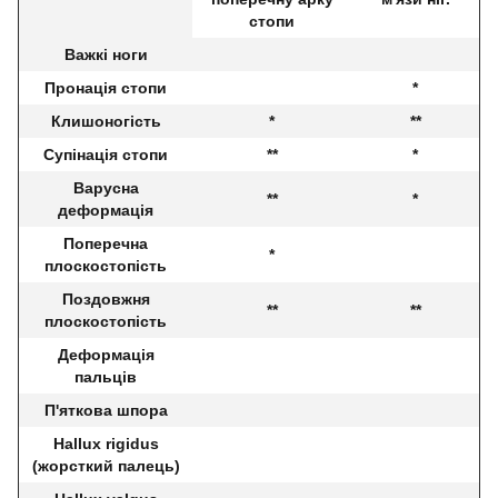
стопи
Важкі ноги
Пронація стопи
*
Клишоногість
*
**
Супінація стопи
**
*
Варусна
**
*
деформація
Поперечна
*
плоскостопість
Поздовжня
**
**
плоскостопість
Деформація
пальців
П'яткова шпора
Hallux rigidus
(жорсткий палець)