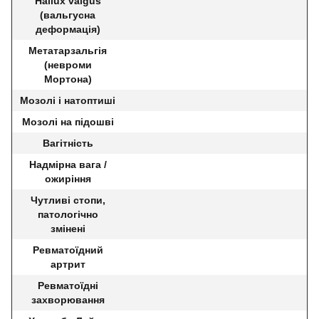
Hallux valgus
(вальгусна
деформація)
Метатарзальгія
(невроми
Мортона)
Мозолі і натоптиші
Мозолі на підошві
Вагітність
Надмірна вага /
ожиріння
Чутливі стопи,
патологічно
змінені
Ревматоїдний
артрит
Ревматоїдні
захворювання