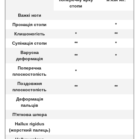
стопи
Важкі ноги
Пронація стопи
*
Клишоногість
*
**
Супінація стопи
**
*
Варусна
**
*
деформація
Поперечна
*
плоскостопість
Поздовжня
**
**
плоскостопість
Деформація
пальців
П'яткова шпора
Hallux rigidus
(жорсткий палець)