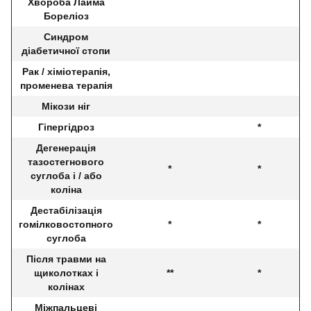
Хвороба Лайма
Бореліоз
Синдром
діабетичної стопи
Рак / хіміотерапія,
променева терапія
Мікози ніг
Гіпергідроз
*
Дегенерація
тазостегнового
*
*
суглоба і / або
коліна
Дестабілізація
гомілковостопного
*
*
суглоба
Після травми на
щиколотках і
**
*
колінах
Міжпальцеві