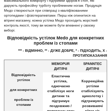
максимального комфорту і підтримки здоров'я стоп, які
дарують професійну турботу проблемним ногам. Продукція
Медо створюється при співпраці з кваліфікованими
ортопедами і фізіотерапевтами. Перш ніж опинитися на
вітрині магазину, кожна устілка Медо проходить жорсткий
контроль якості, тому ви можете бути впевнені у своєму
виборі.
Відповідність устілок Medo для конкретних
проблем із стопами
*** - ВІДМІННО, ** - ДУЖЕ ДОБРЕ, * - ПІДХОДИТЬ, X -
ПРОТИПОКАЗАННЯ
MEMOPUR
SPANNTEC
ДИТЯЧІ
ДИТЯЧІ
Відповідність
Еластична
устілок
устілка,
Коррекційна
одночасно
устілки
для конкретних
стабілізує ноги
стабілізують
дитини та
щиколотку і
проблем із
підтримує
підтримують
стопами
поздовжню /
розвиваючі
поперечну арку
м'язи ніг.