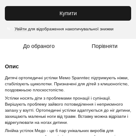
Купити
Увійти
для відображення накопичувальної знижки
%
До обраного
Порівняти
Опис
Дитячі ортопедичні устілки Мемо Spanntec підтримують ніжки,
стабілізують щиколотки. Призначені для дітей з клишоногістю,
поздовжньою плоскостопістю.
Устілки носять діти з проблемами пронації і супінації.
Вирішують проблему зайвого потовиділення і неприємного
запаху у взутті. Ортопедичні устілки адаптуються до ніг дитини,
захищають маленькі ноги від травм. Вставку можна відрізати і
відрегулювати на ногах дитини.
Лінійка устілок Mедо - це 6 пар унікальних виробів для