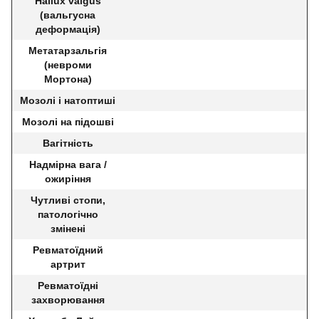
Hallux valgus
(вальгусна
деформація)
Метатарзальгія
(невроми
Мортона)
Мозолі і натоптиші
Мозолі на підошві
Вагітність
Надмірна вага /
ожиріння
Чутливі стопи,
патологічно
змінені
Ревматоїдний
артрит
Ревматоїдні
захворювання