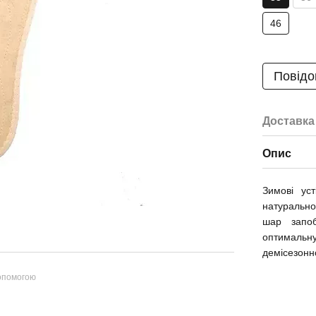
46
Повідо
Доставка
Опис
Зимові ус
натурально
шар запоб
оптимальну
демісезонно
допомогою