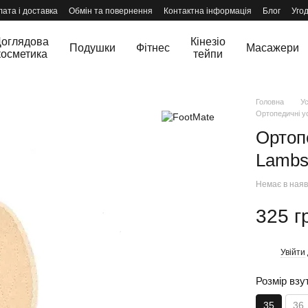
ата і доставка
Обмін та повернення
Контактна інформація
Блог
Уго
оглядова
Кінезіо
Подушки
Фітнес
Масажери
косметика
тейпи
Головна
Ус
Ортопедичні у
Ортоп
Lambs
Немає в наяв
325 г
Увійти
%
Розмір взу
35
36