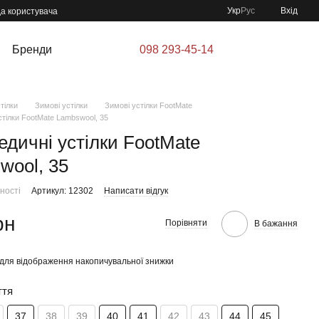
Укр
Рус
Вхід
да користувача
Бренди
098 293-45-14
тілки
Зимові устілки
Зимові устілки FootMate
стілки FootMate Lambswool, 35
едичні устілки FootMate
wool, 35
ності
Артикул: 12302
Написати відгук
рн
Порівняти
В бажання
для відображення накопичувальної знижки
ття
37
38
39
40
41
42
43
44
45