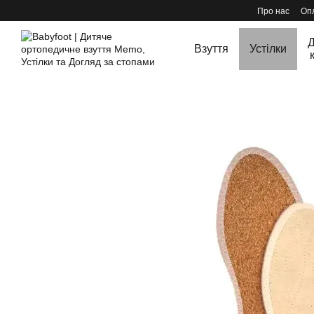
Перейти до основного контенту
Про нас
Опл
Д
Взуття
Устілки