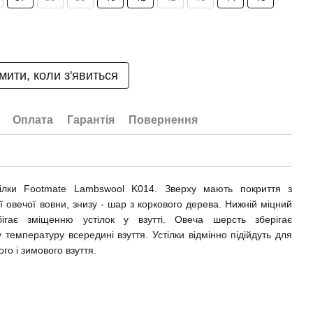
мити, коли з'явиться
Оплата
Гарантія
Повернення
тілки Footmate Lambswool K014. Зверху мають покриття з
ї овечої вовни, знизу - шар з коркового дерева. Нижній міцний
ігає зміщенню устілок у взутті. Овеча шерсть зберігає
 температуру всередині взуття. Устілки відмінно підійдуть для
го і зимового взуття.