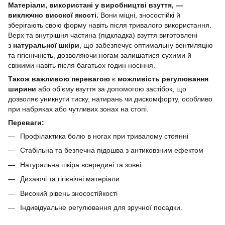
Матеріали, використані у виробництві взуття, —
виключно високої якості.
Вони міцні, зносостійкі й
зберігають свою форму навіть після тривалого використання.
Верх та внутрішня частина (підкладка) взуття виготовлені
з
натуральної шкіри
, що забезпечує оптимальну вентиляцію
та гігієнічність, дозволяючи ногам залишатися сухими й
свіжими навіть після багатьох годин носіння.
Також важливою перевагою
є
можливість регулювання
ширини
або об’єму взуття за допомогою застібок, що
дозволяє уникнути тиску, натирань чи дискомфорту, особливо
при набряках або чутливих зонах на стопі.
Переваги:
Профілактика болю в ногах при тривалому стоянні
Стабільна та безпечна підошва з антиковзним ефектом
Натуральна шкіра всередині та зовні
Дихаючі та гігієнічні матеріали
Високий рівень зносостійкості
Індивідуальне регулювання для зручної посадки.