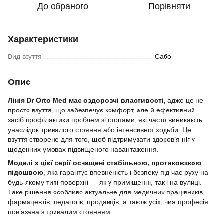
До обраного
Порівняти
Характеристики
Вид взуття
Сабо
Опис
Лінія Dr Orto Med має оздоровчі властивості,
адже це не
просто взуття, що забезпечує комфорт, але й ефективний
засіб профілактики проблем зі стопами, які часто виникають
унаслідок тривалого стояння або інтенсивної ходьби. Це
взуття створене для того, щоб підтримувати здоров’я ніг у
щоденних умовах підвищеного навантаження.
Моделі з цієї серії оснащені
стабільною, протиковзкою
підошвою
, яка гарантує впевненість і безпеку під час руху на
будь-якому типі поверхні — як у приміщенні, так і на вулиці.
Таке рішення особливо актуальне для медичних працівників,
фармацевтів, педагогів, продавців, а також усіх, чия професія
пов’язана з тривалим стоянням.