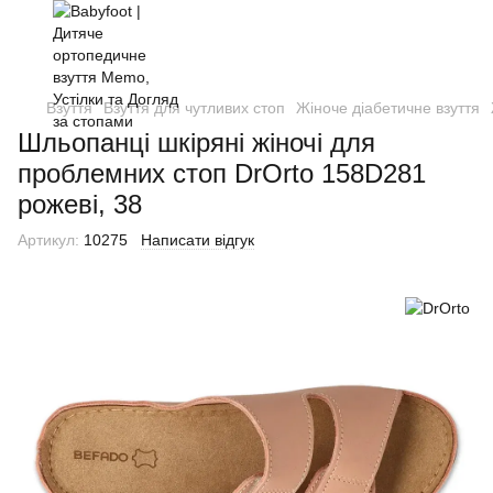
Взуття
Взуття для чутливих стоп
Жіноче діабетичне взуття
Шльопанці шкіряні жіночі для
проблемних стоп DrOrto 158D281
рожеві, 38
Артикул:
10275
Написати відгук