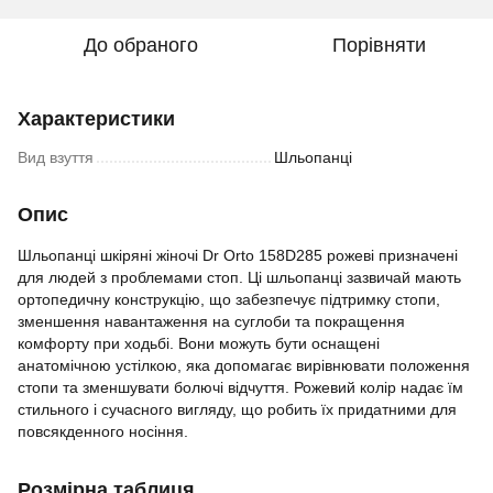
До обраного
Порівняти
Характеристики
Вид взуття
Шльопанці
Опис
Шльопанці шкіряні жіночі Dr Orto 158D285 рожеві призначені
для людей з проблемами стоп. Ці шльопанці зазвичай мають
ортопедичну конструкцію, що забезпечує підтримку стопи,
зменшення навантаження на суглоби та покращення
комфорту при ходьбі. Вони можуть бути оснащені
анатомічною устілкою, яка допомагає вирівнювати положення
стопи та зменшувати болючі відчуття. Рожевий колір надає їм
стильного і сучасного вигляду, що робить їх придатними для
повсякденного носіння.
Розмірна таблиця