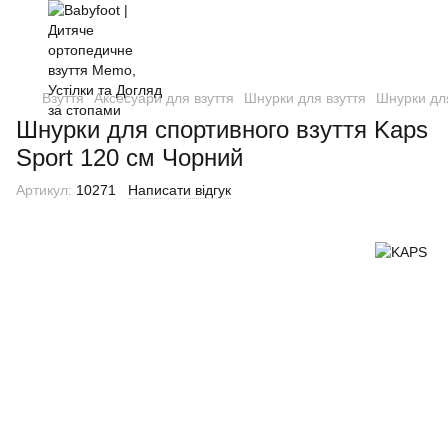
Взуття
Аксесуари для взуття
Шнурки для взуття
Шнурки дл
Шнурки для спортивного взуття Kaps
Sport 120 см Чорний
Артикул:
10271
Написати відгук