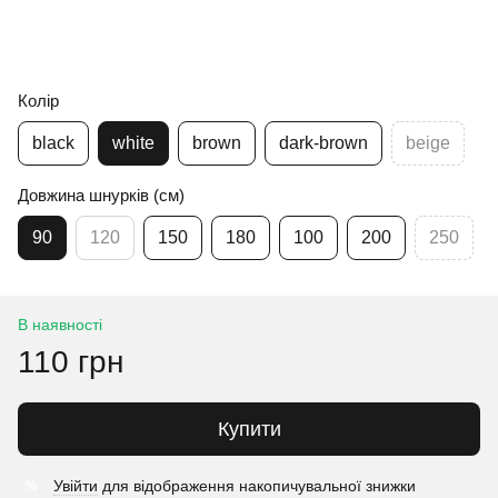
Колір
black
white
brown
dark-brown
beige
Довжина шнурків (см)
90
120
150
180
100
200
250
В наявності
110 грн
Купити
Увійти
для відображення накопичувальної знижки
%