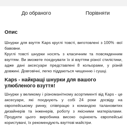
До обраного
Порівняти
Опис
Шнурки для взуття Kaps круглі товсті, виготовлені з 100% -вої
бавовни.
Круглі товсті шнурки носять з класичним та повсякденним
взуттям. Ви зможете поєднувати їх зі взуттям різної стилістики,
адже дані аксесуари представлені 8 кольорами, у різній
довжині. Довговічні, легко піддаються чищенню і сушці.
Kaps - найкращі шнурки для вашого
улюбленого взуття!
Шнурки у великому і різноманітному асортименті від Kaps - це
аксесуари, які поєднують у собі 24 роки досвіду на
європейському ринку, співпрацю з командою талановитих
дизайнерів та інженерів, роботу з якісними матеріалами.
Продукти цього виробника високо оцінюють європейські
користувачі, їх рекомендують взуттєві майстри.