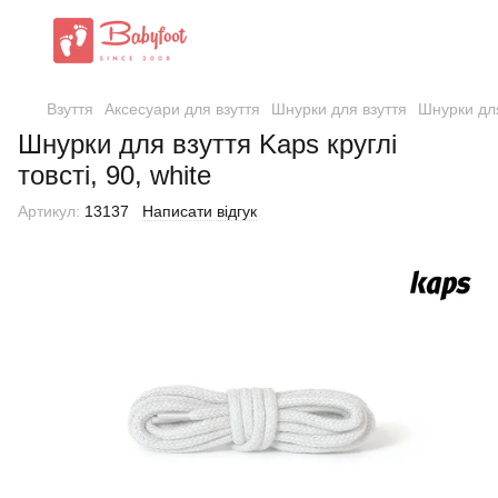
Взуття
Аксесуари для взуття
Шнурки для взуття
Шнурки дл
Шнурки для взуття Kaps круглі
товсті, 90, white
Артикул:
13137
Написати відгук