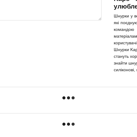
улюбле
Шнурки у в
які поєдную
командою 
матеріала
користувачі
Шнурки Kap
стануть хо
знайти шнур
силіконові,