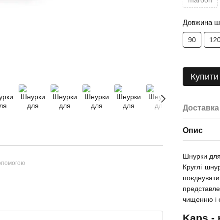
maroon
Довжина шн
90
12
Купити
Доставка
Опис
Шнурки для 
допомогою
Круглі шну
поєднуват
представлен
чищенню і 
Kaps -