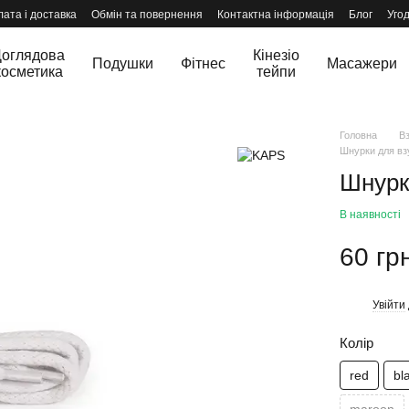
ата і доставка
Обмін та повернення
Контактна інформація
Блог
Уго
оглядова
Кінезіо
Подушки
Фітнес
Масажери
косметика
тейпи
Головна
В
Шнурки для вз
Шнурки
В наявності
60 гр
Увійти
%
Колір
red
bl