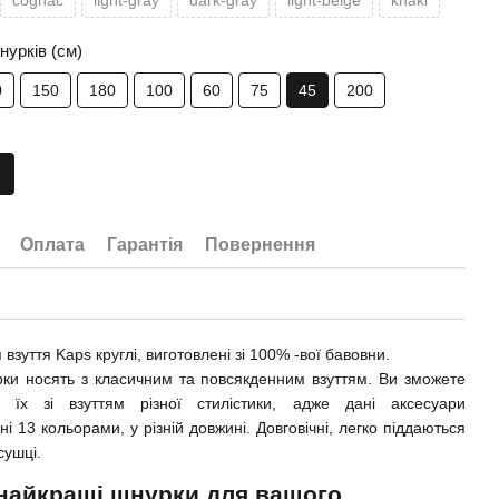
cognac
light-gray
dark-gray
light-beige
khaki
урків (см)
0
150
180
100
60
75
45
200
Оплата
Гарантія
Повернення
взуття Kaps круглі, виготовлені зі 100% -вої бавовни.
рки носять з класичним та повсякденним взуттям. Ви зможете
и їх зі взуттям різної стилістики, адже дані аксесуари
і 13 кольорами, у різній довжині. Довговічні, легко піддаються
сушці.
 найкращі шнурки для вашого