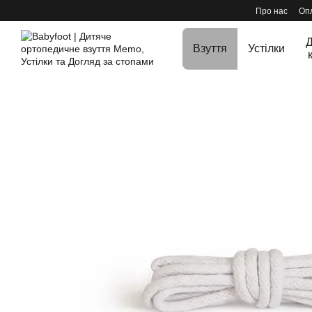
Перейти до основного контенту
Про нас
Опл
Д
Взуття
Устілки