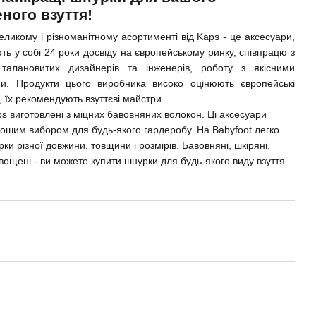
ного взуття!
еликому і різноманітному асортименті від Kaps - це аксесуари,
ть у собі 24 роки досвіду на європейському ринку, співпрацю з
талановитих дизайнерів та інженерів, роботу з якісними
ми. Продукти цього виробника високо оцінюють європейські
, їх рекомендують взуттєві майстри.
s виготовлені з міцних бавовняних волокон. Ці аксесуари
рошим вибором для будь-якого гардеробу. На Babyfoot легко
ки різної довжини, товщини і розмірів. Бавовняні, шкіряні,
 вощені - ви можете купити шнурки для будь-якого виду взуття.