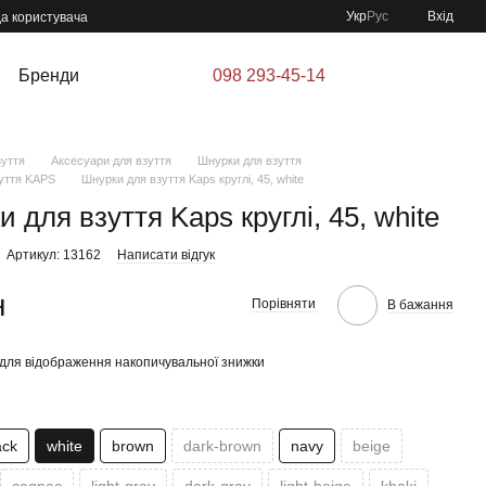
Укр
Рус
Вхід
да користувача
Бренди
098 293-45-14
зуття
Аксесуари для взуття
Шнурки для взуття
уття KAPS
Шнурки для взуття Kaps круглі, 45, white
 для взуття Kaps круглі, 45, white
Артикул: 13162
Написати відгук
н
Порівняти
В бажання
для відображення накопичувальної знижки
ack
white
brown
dark-brown
navy
beige