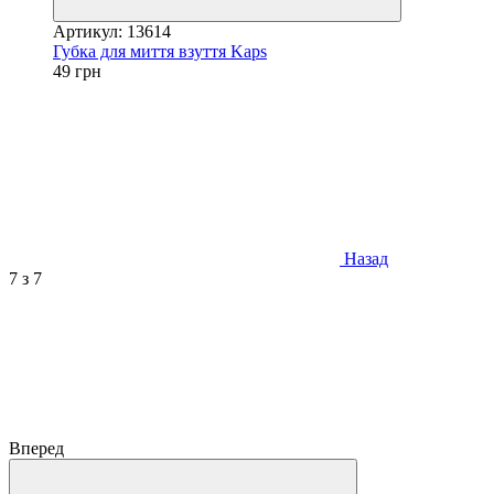
Артикул: 13614
Губка для миття взуття Kaps
49 грн
Назад
7
з 7
Вперед