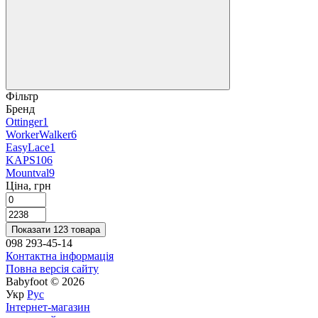
Фільтр
Бренд
Ottinger
1
WorkerWalker
6
EasyLace
1
KAPS
106
Mountval
9
Ціна, грн
Показати 123 товара
098 293-45-14
Контактна інформація
Повна версія сайту
Babyfoot © 2026
Укр
Рус
Інтернет-магазин