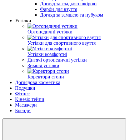
Догляд за гладкою шкірою
Фарби для взуття
Догляд за замшею та нубуком
Устілки
Ортопедичні устілки
Устілки для спортивного взуття
Устілки комфортні
Дитячі ортопедичні устілки
Зимові устілки
Коректори стопи
Доглядова косметика
Подушки
Фітнес
Кінезіо тейпи
Масажери
Бренди