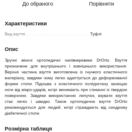
До обраного
Порівняти
Характеристики
Вид взуття
Туфлі
Опис
Зручні жіночі ортопедичні напівчеревики DrOrto. Взуття
призначене для внутрішнього і зовнішнього використання.
Верхня частина взуття виготовлена із гнучкого еластичного
матеріалу, завдяки чому легко адаптується до деформованої
форми стопи. Підошва з еластичного поліуретану захищає
ноги від мікро-ударів, котрі виникають при стиканні із твердою
поверхнею. Завдяки використанню липучок, взувати взуття
стає легко і швидко. Також ортопедичне взуття DrOrto
рекомендується для людей, котрі страждають від синдрому
діабетичної стопи.
Розмірна таблиця