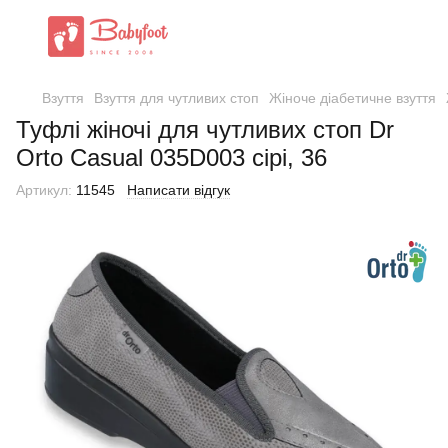
Взуття
Взуття для чутливих стоп
Жіноче діабетичне взуття
Туфлі жіночі для чутливих стоп Dr
Orto Casual 035D003 сірі, 36
Артикул:
11545
Написати відгук