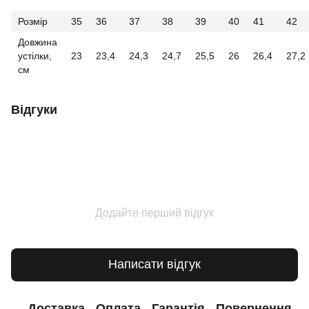
Розмір
35
36
37
38
39
40
41
42
Довжина
устілки,
23
23,4
24,3
24,7
25,5
26
26,4
27,2
см
Відгуки
Додайте перший відгук
Написати відгук
Доставка
Оплата
Гарантія
Повернення