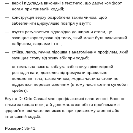
верх і підкладка виконані з текстилю, що дарує комфорт
ногам при тривалій ходьбі;
конструкція верху розроблена таким чином, щоб
забезпечити циркуляцію повітря у взутті;
взуття регулюється відповідно до ширини стопи, це
захищає користувача від тиску, який може бути викликаний
набряком, саднами і т.п .;
стійка, легка, гнучка підошва з анатомічним профілем, який
захищає стопу від зсуву вбік при ходьбі;
оптимальна висота каблука забезпечує рівномірний
розподіл ваги, дозволяє підтримувати правильне
положення тіла, таким чином, жодна частина стопи не
піддається перевантаженням (в тому числі колінні суглоби і
хребет).
Взуття Dr Orto Casual має профілактичні властивості. Воно не
тільки захищає ноги, а й допомагає запобігти проблемам зі
здоров'ям, які часто виникають при тривалому стоянні або
інтенсивній ходьбі.
Розміри:
36-41.