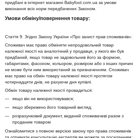
придбані в інтернет магазині Babyfoot.com.ua за умови
виконання всіх норм передбачених Законом.
Умови обміну/повернення товару:
Стаття 9. Згідно Закону України «Про захист прав споживачів»:
Споживач має право обміняти непродовольчий товар
належної якості на аналогічний у продавця, у якого він був
придбаний, якщо товар не задовольнив його за формою,
габаритами, фасоном, кольором, розміром або з інших причин
не може бути ним використаний за призначенням. Споживач
має право на обмін товару належної якості протягом
чотирнадцяти днів, не рахуючи дня купівлі.
Обмін товару належної якості провадиться:
якщо він не використовувався;
якщо збережено його товарний вигляд;
розрахунковий документ, виданий споживачеві разом з
проданим товаром
Ознайомитися з повною версією закону про права споживачів
та отримати консультацію експертів ви можете за посиланням: