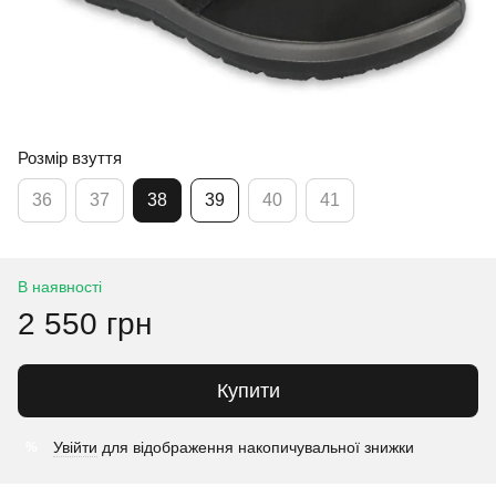
Розмір взуття
36
37
38
39
40
41
В наявності
2 550 грн
Купити
Увійти
для відображення накопичувальної знижки
%