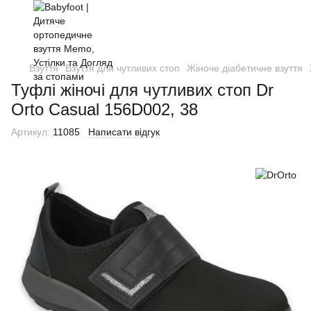
Взуття
Взуття для чутливих стоп
Жіноче діабетичне взуття
Туфлі жіночі для чутливих стоп Dr
Orto Casual 156D002, 38
Артикул:
11085
Написати відгук