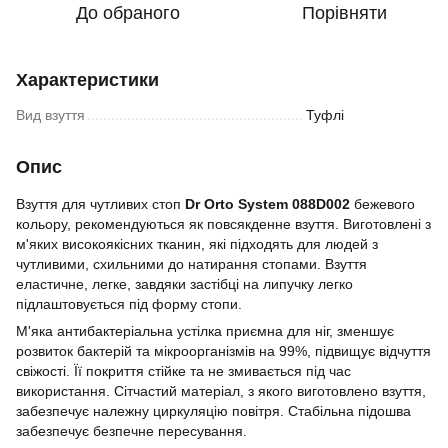
До обраного
Порівняти
Характеристики
Вид взуття
Туфлі
Опис
Взуття для чутливих стоп
Dr Orto System 088D002
бежевого
кольору, рекомендуються як повсякденне взуття. Виготовлені з
м'яких високоякісних тканин, які підходять для людей з
чутливими, схильними до натирання стопами. Взуття
еластичне, легке, завдяки застібці на липучку легко
підлаштовується під форму стопи.
М'яка антибактеріальна устілка приємна для ніг, зменшує
розвиток бактерій та мікроорганізмів на 99%, підвищує відчуття
свіжості. Її покриття стійке та не змивається під час
використання. Сітчастий матеріал, з якого виготовлено взуття,
забезпечує належну циркуляцію повітря. Стабільна підошва
забезпечує безпечне пересування.