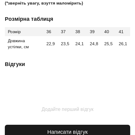
(*зверніть увагу, взуття маломірить)
Розмірна таблиця
Розмір
36
37
38
39
40
41
Довжина
22,9
23,5
24,1
24,8
25,5
26,1
устілки, см
Відгуки
Додайте перший відгук
Написати відгук