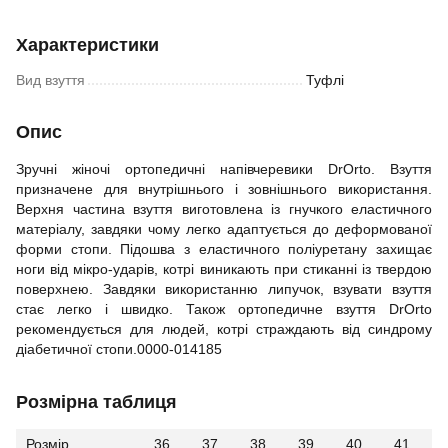
Характеристики
Вид взуття
Туфлі
Опис
Зручні жіночі ортопедичні напівчеревики DrOrto. Взуття
призначене для внутрішнього і зовнішнього використання.
Верхня частина взуття виготовлена із гнучкого еластичного
матеріалу, завдяки чому легко адаптується до деформованої
форми стопи. Підошва з еластичного поліуретану захищає
ноги від мікро-ударів, котрі виникають при стиканні із твердою
поверхнею. Завдяки використанню липучок, взувати взуття
стає легко і швидко. Також ортопедичне взуття DrOrto
рекомендується для людей, котрі страждають від синдрому
діабетичної стопи.0000-014185
Розмірна таблиця
Розмір
36
37
38
39
40
41