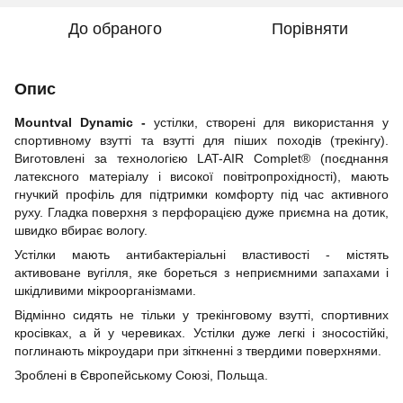
До обраного
Порівняти
Опис
Mountval Dynamic -
устілки, створені для використання у
спортивному взутті та взутті для піших походів (трекінгу).
Виготовлені за технологією LAT-AIR Complet® (поєднання
латексного матеріалу і високої повітропрохідності), мають
гнучкий профіль для підтримки комфорту під час активного
руху. Гладка поверхня з перфорацією дуже приємна на дотик,
швидко вбирає вологу.
Устілки мають антибактеріальні властивості - містять
активоване вугілля, яке бореться з неприємними запахами і
шкідливими мікроорганізмами.
Відмінно сидять не тільки у трекінговому взутті, спортивних
кросівках, а й у черевиках. Устілки дуже легкі і зносостійкі,
поглинають мікроудари при зіткненні з твердими поверхнями.
Зроблені в Європейському Союзі, Польща.