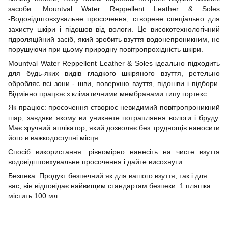
засоби. Mountval Water Reppellent Leather & Soles
-Водовідштовхувальне просочення, створене спеціально для
захисту шкіри і підошов від вологи. Це високотехнологічний
гідроляційний засіб, який зробить взуття водонепроникним, не
порушуючи при цьому природну повітропрохідність шкіри.
Mountval Water Reppellent Leather & Soles ідеально підходить
для будь-яких видів гладкого шкіряного взуття, ретельно
обробляє всі зони - шви, поверхню взуття, підошви і підбори.
Відмінно працює з кліматичними мембранами типу гортекс.
Як працює: просочення створює невидимий повітропроникний
шар, завдяки якому ви уникнете потрапляння вологи і бруду.
Має зручний аплікатор, який дозволяє без труднощів наносити
його в важкодоступні місця.
Спосіб використання: рівномірно нанесіть на чисте взуття
водовідштовхувальне просочення і дайте висохнути.
Безпека: Продукт безпечний як для вашого взуття, так і для
вас, він відповідає найвищим стандартам безпеки. 1 пляшка
містить 100 мл.