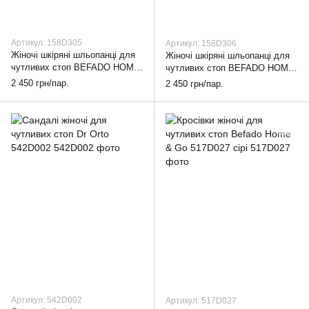
Артикул: 158D305
Артикул: 158D306
Жіночі шкіряні шльопанці для
Жіночі шкіряні шльопанці для
чутливих стоп BEFADO HOME
чутливих стоп BEFADO HOME
& GO 158D305, 36
& GO 158D306, 36
2 450 грн/пар.
2 450 грн/пар.
Артикул: 542D002
Артикул: 517D027