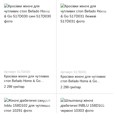
Артикул: 517D030
Артикул: 517D031
Кросівки жіночі для чутливих
Кросівки жіночі для чутливих
стоп Befado Home & Go
стоп Befado Home & Go
517D030 сині, 36
517D031 бежеві, 36
2 299 грн/пар.
2 299 грн/пар.