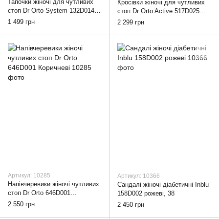
Тапочки жіночі для чутливих
Кросівки жіночі для чутливих
стоп Dr Orto System 132D014
стоп Dr Orto Active 517D025
бордові з вишивкою, 36
бежеві, 36
1 499 грн
2 299 грн
Артикул: 10285
Артикул: 10366
Напівчеревики жіночі чутливих
Сандалі жіночі діабетичні Inblu
стоп Dr Orto 646D001
158D002 рожеві, 38
Коричневі, 37
2 550 грн
2 450 грн