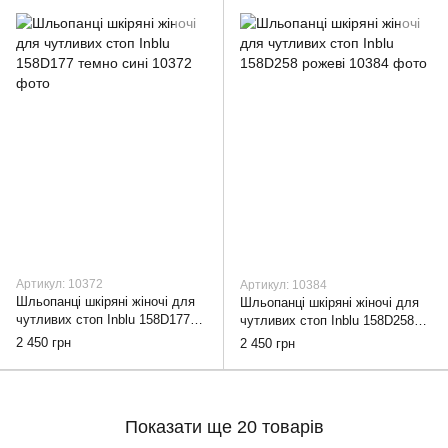
Артикул: 10372
Артикул: 10384
Шльопанці шкіряні жіночі для
Шльопанці шкіряні жіночі для
чутливих стоп Inblu 158D177
чутливих стоп Inblu 158D258
темно сині, 38
рожеві, 38
2 450 грн
2 450 грн
Показати ще 20 товарів