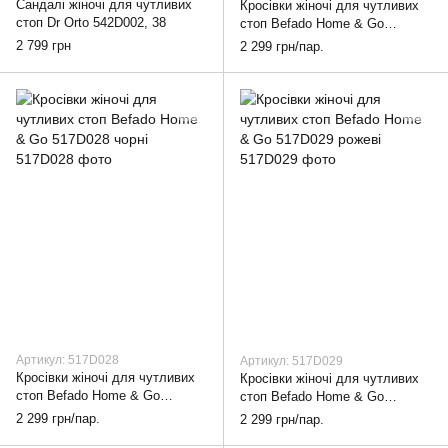
Cандалі жіночі для чутливих
Кросівки жіночі для чутливих
стоп Dr Orto 542D002, 38
стоп Befado Home & Go
517D027 сірі, 36
2 799 грн
2 299 грн/пар.
Артикул: 517D028
Артикул: 517D029
Кросівки жіночі для чутливих
Кросівки жіночі для чутливих
стоп Befado Home & Go
стоп Befado Home & Go
517D028 чорні, 36
517D029 рожеві, 36
2 299 грн/пар.
2 299 грн/пар.