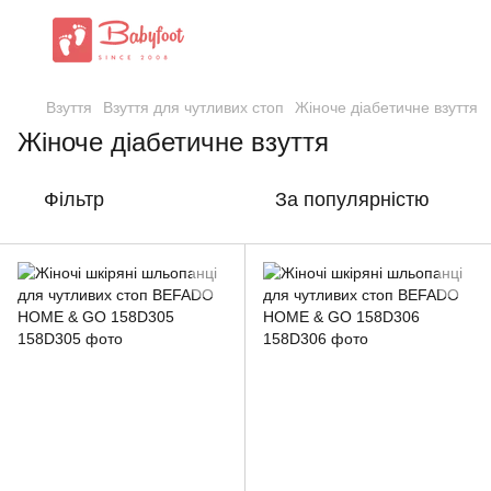
Взуття
Взуття для чутливих стоп
Жіноче діабетичне взуття
Жіноче діабетичне взуття
Фільтр
За популярністю