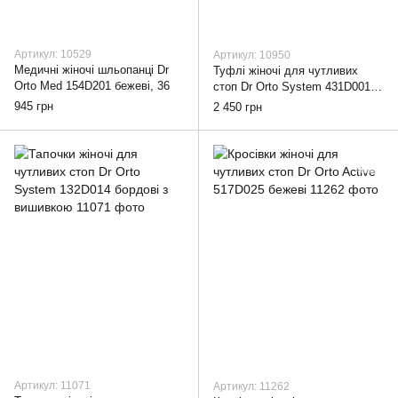
Артикул: 10529
Артикул: 10950
Медичні жіночі шльопанці Dr
Туфлі жіночі для чутливих
Orto Med 154D201 бежеві, 36
стоп Dr Orto System 431D001
сірі, 36
945 грн
2 450 грн
Артикул: 11071
Артикул: 11262