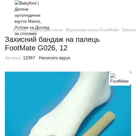
Устілки
Коректори стопи
Коректори стопи FootMate
Захисн
Захисний бандаж на палець
FootMate G026, 12
Артикул:
12367
Написати відгук