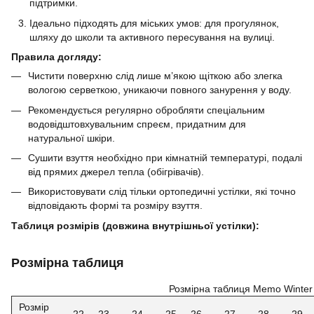
підтримки.
Ідеально підходять для міських умов: для прогулянок,
шляху до школи та активного пересування на вулиці.
Правила догляду:
Чистити поверхню слід лише м’якою щіткою або злегка
вологою серветкою, уникаючи повного занурення у воду.
Рекомендується регулярно обробляти спеціальним
водовідштовхувальним спреєм, придатним для
натуральної шкіри.
Сушити взуття необхідно при кімнатній температурі, подалі
від прямих джерел тепла (обігрівачів).
Використовувати слід тільки ортопедичні устілки, які точно
відповідають формі та розміру взуття.
Таблиця розмірів (довжина внутрішньої устілки):
Розмірна таблиця
Розмірна таблиця Memo Winter
Розмір
22
23
24
25
26
27
28
29