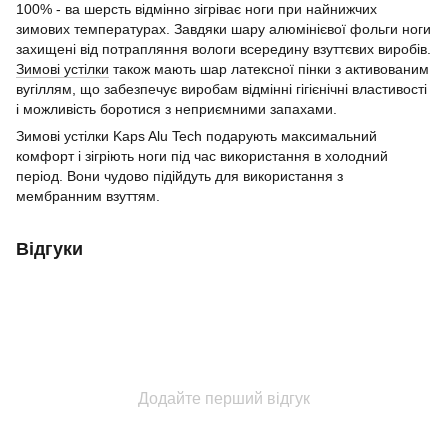
100% - ва шерсть відмінно зігріває ноги при найнижчих
зимових температурах. Завдяки шару алюмінієвої фольги ноги
захищені від потрапляння вологи всередину взуттєвих виробів.
Зимові устілки
також мають шар латексної пінки з активованим
вугіллям, що забезпечує виробам відмінні гігієнічні властивості
і можливість боротися з неприємними запахами.
Зимові устілки Kaps Alu Tech подарують максимальний
комфорт і зігріють ноги під час використання в холодний
період. Вони чудово підійдуть для використання з
мембранним взуттям.
Відгуки
Додайте перший відгук