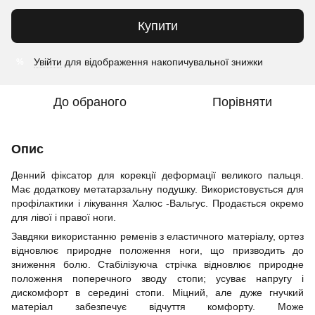
Купити
Увійти
для відображення накопичувальної знижки
%
До обраного
Порівняти
Опис
Денний фіксатор для корекції деформації великого пальця.
Має додаткову метатарзальну подушку. Використовується для
профілактики і лікування Халюс -Вальгус. Продається окремо
для лівої і правої ноги.
Завдяки використанню ременів з еластичного матеріалу, ортез
відновлює природне положення ноги, що призводить до
зниження болю. Стабілізуюча стрічка відновлює природне
положення поперечного зводу стопи; усуває напругу і
дискомфорт в середині стопи. Міцний, але дуже гнучкий
матеріал забезпечує відчуття комфорту. Може