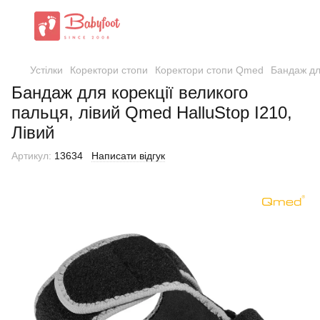
Устілки
Коректори стопи
Коректори стопи Qmed
Бандаж для
Бандаж для корекції великого
пальця, лівий Qmed HalluStop I210,
Лівий
Артикул:
13634
Написати відгук