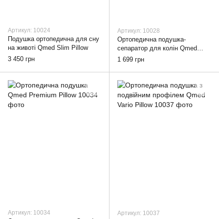
Артикул: 10024
Артикул: 10028
Подушка ортопедична для сну
Ортопедична подушка-
на животі Qmed Slim Pillow
сепаратор для колін Qmed
Knee&Leg Spacer
3 450 грн
1 699 грн
Артикул: 10034
Артикул: 10037