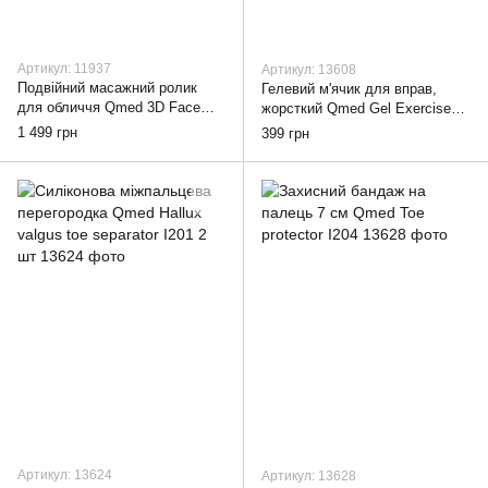
Артикул: 11937
Артикул: 13608
Подвійний масажний ролик
Гелевий м'ячик для вправ,
для обличчя Qmed 3D Face
жорсткий Qmed Gel Exercise
massager, Silver
Ball, pink
1 499 грн
399 грн
Артикул: 13624
Артикул: 13628