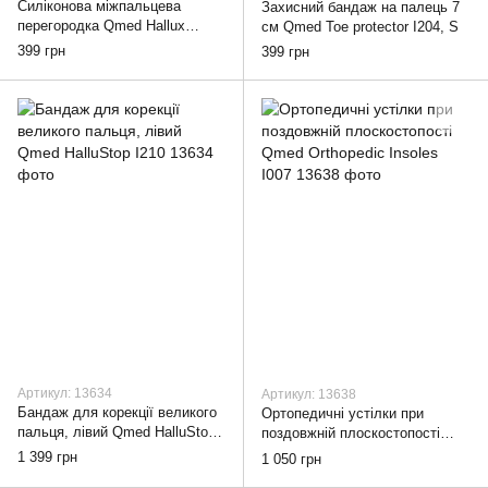
Силіконова міжпальцева
Захисний бандаж на палець 7
перегородка Qmed Hallux
см Qmed Toe protector I204, S
valgus toe separator I201 2 шт,
399 грн
399 грн
S
Артикул: 13634
Артикул: 13638
Бандаж для корекції великого
Ортопедичні устілки при
пальця, лівий Qmed HalluStop
поздовжній плоскостопості
I210, Лівий
Qmed Orthopedic Insoles I007,
1 399 грн
1 050 грн
36