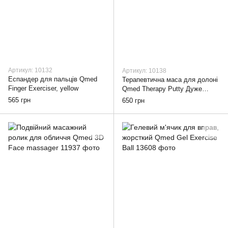
Артикул: 10132
Артикул: 10138
Еспандер для пальців Qmed
Терапевтична маса для долоні
Finger Exerciser, yellow
Qmed Therapy Putty Дуже
м'яка, Зелена
565 грн
650 грн