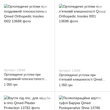
Артикул: 13688
Артикул: 13698
Ортопедичні устілки при
Ортопедичні устілки при
поздовжній плоскостопості
п’ятковій клишоногості Qmed
Qmed Orthopedic Insoles I002,
Orthopedic Insoles I001, 36
1 050 грн
1 050 грн
36