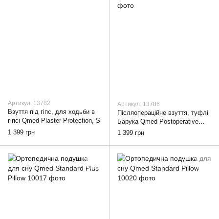
Артикул: 13782
Артикул: 13786
Взуття під гіпс, для ходьби в
Післяопераційне взуття, туфлі
гіпсі Qmed Plaster Protection, S
Барука Qmed Postoperative
Shoe, S
1 399 грн
1 399 грн