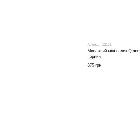
Артикул: 12151
Масажний міні-валик Qmed 
чорний
875 грн