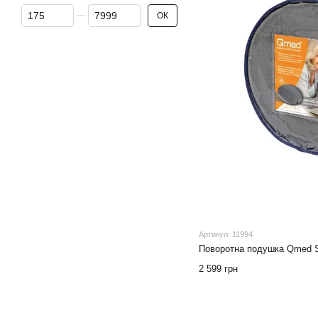
Від Ціна, грн
До Ціна, грн
ОК
Артикул: 11994
Поворотна подушка Qmed S
2 599 грн