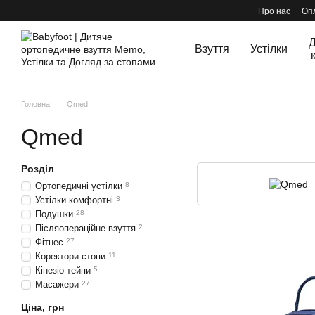
Перейти до основного контенту
Про нас
Опл
Д
Взуття
Устілки
Головна
Qmed
Qmed
Розділ
Ортопедичні устілки
8
Устілки комфортні
3
Подушки
28
Післяопераційне взуття
2
Фітнес
27
Коректори стопи
11
Кінезіо тейпи
5
Масажери
27
Ціна, грн