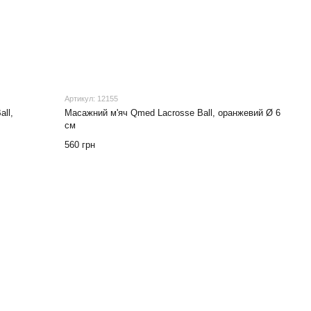
Артикул: 12155
ll,
Масажний м'яч Qmed Lacrosse Ball, оранжевий Ø 6
см
560 грн