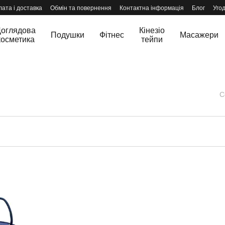
ата і доставка
Обмін та повернення
Контактна інформація
Блог
Уго
оглядова
Кінезіо
Подушки
Фітнес
Масажери
косметика
тейпи
С