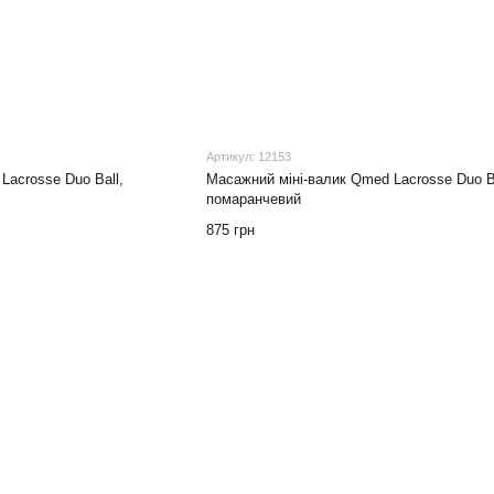
Артикул: 12153
Lacrosse Duo Ball,
Масажний міні-валик Qmed Lacrosse Duo Ba
помаранчевий
875 грн