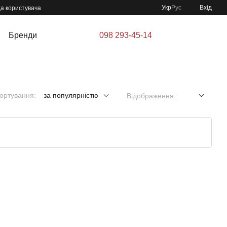
Укр
Рус
Вхід
да користувача
Бренди
098 293-45-14
ортування:
за популярністю
Відображення: