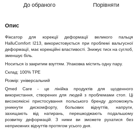
До обраного
Порівняти
Опис
Фіксатор для корекції деформації великого пальця
HalluComfort I213, використовується при проблемі вальгусної
деформації, має корекційні властивості. Знижує тиск на суглоб,
зменшує біль.
Носиться із закритим взуттям. Упаковка містить одну пару.
Склад: 100% TPE
Розмір: універсальний
Qmed Care - це лінійка продуктів для щоденного
використання, створених для людей з проблемами стоп. Ці
високоякісні пристосування польського бренду допоможуть
уникнути дискомфорту, больових відчуттів, напруги,
захищають від натирань, перешкоджають подальшому
розвитку деформацій. З ними ви зможете рухатися без
неприємних відчуттів протягом усього дня.