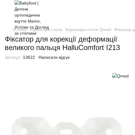
Устілки
Коректори стопи
Коректори стопи Qmed
Фіксатор д
Фіксатор для корекції деформації
великого пальця HalluComfort I213
Артикул:
13622
Написати відгук