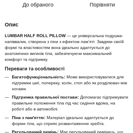
До обраного
Порівняти
Опис
LUMBAR HALF ROLL PILLOW
— це універсальна подушка-
напіввалик, створена з піни з ефектом пам'яті. Завдяки своїй
формі та властивостям вона ідеально адаптується до
анатомічних вигинів тіла, забезпечуючи максимальний
комфорт та підтримку.
Переваги та особливості
Багатофункціональність:
Може використовуватися для
підтримки шиї, попереку, колін, стоп або як розділювач між
ногами.
Підтримка правильної постави:
Допомагає підтримувати
правильне положення тіла під час сидіння вдома, на
роботі або в автомобілі.
Піна з пам'яттю:
Матеріал ідеально адаптується до
форми тіла, що сприяє розвантаженню хребта.
Регульований ремінь:
Має регульований ремінець, що