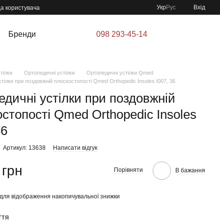
Укр
Рус
Вхід
да користувача
Бренди
098 293-45-14
тілки
Ортопедичні устілки
Ортопедичні устілки Qmed
тілки при поздовжній плоскостопості Qmed Orthopedic Insoles I007, 36
едичні устілки при поздовжній
стопості Qmed Orthopedic Insoles
36
Артикул: 13638
Написати відгук
 грн
Порівняти
В бажання
для відображення накопичувальної знижки
ття