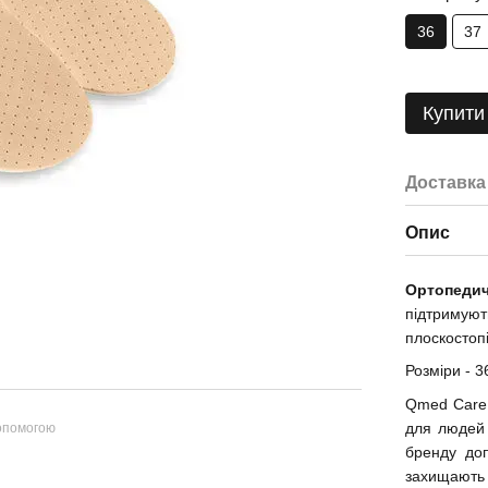
36
37
Купити
Доставка
Опис
Ортопедич
підтримуют
плоскостоп
Розміри - 36
Qmed Care 
для людей 
допомогою
бренду доп
захищают