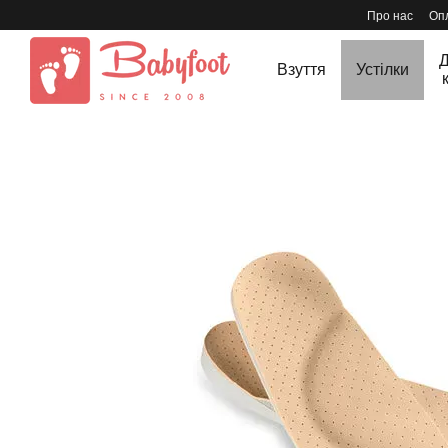
Перейти до основного контенту
Про нас
Опл
Д
Взуття
Устілки