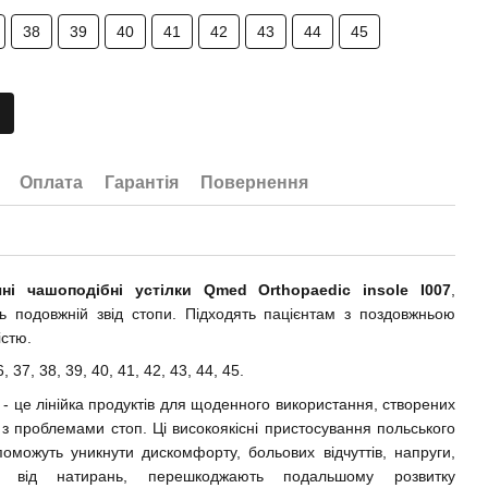
38
39
40
41
42
43
44
45
Оплата
Гарантія
Повернення
ні чашоподібні устілки Qmed Orthopaedic insole I007
,
ь подовжній звід стопи. Підходять пацієнтам з поздовжньою
істю.
, 37, 38, 39, 40, 41, 42, 43, 44, 45.
- це лінійка продуктів для щоденного використання, створених
з проблемами стоп. Ці високоякісні пристосування польського
оможуть уникнути дискомфорту, больових відчуттів, напруги,
ь від натирань, перешкоджають подальшому розвитку