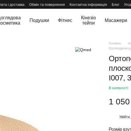
ата і доставка
Обмін та повернення
Контактна інформація
Блог
Уго
оглядова
Кінезіо
Подушки
Фітнес
Масажери
косметика
тейпи
Головна
Ус
Ортопедичні ус
Ортоп
плоско
I007, 
В наявності
1 050
Увійти
%
Розмір взу