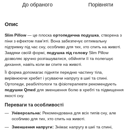
До обраного
Порівняти
Опис
Slim Pillow
— це плоска
ортопедична подушка
, створена з
піни з ефектом пам'яті. Вона забезпечує оптимальну
підтримку під час сну, особливо для тих, хто спить на животі.
Завдяки своїй формі,
подушка під голову
Slim Pillow
дозволяє зручно розташуватися, обійняти її та полегшує
дихання, навіть коли ви спите на животі.
Її форма допомагає підняти передню частину тіла,
вирівнюючи хребет і усуваючи напругу в шиї та спині.
Ортопеди, реабілітологи та фізіотерапевти рекомендують
подушки Qmed
для зменшення болю в хребті та підвищення
якості сну.
Переваги та особливості
Універсальна:
Рекомендована для всіх типів сну, але
особливо для тих, хто спить на животі.
Зменшення напруги:
Знімає напругу в шиї та спині,