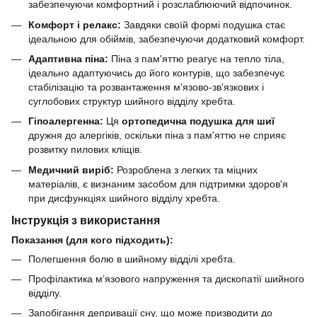
забезпечуючи комфортний і розслаблюючий відпочинок.
Комфорт і релакс:
Завдяки своїй формі подушка стає
ідеальною для обіймів, забезпечуючи додатковий комфорт.
Адаптивна піна:
Піна з пам'яттю реагує на тепло тіла,
ідеально адаптуючись до його контурів, що забезпечує
стабілізацію та розвантаження м'язово-зв'язкових і
суглобових структур шийного відділу хребта.
Гіпоалергенна:
Ця
ортопедична подушка для шиї
дружня до алергіків, оскільки піна з пам'яттю не сприяє
розвитку пилових кліщів.
Медичний виріб:
Розроблена з легких та міцних
матеріалів, є визнаним засобом для підтримки здоров'я
при дисфункціях шийного відділу хребта.
Інструкція з використання
Показання (для кого підходить):
Полегшення болю в шийному відділі хребта.
Профілактика м’язового напруження та дископатії шийного
відділу.
Запобігання депривації сну, що може призводити до