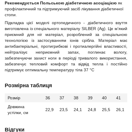
Рекомендується Польською діабетичною асоціацією
як
профілактичний та підтримуючий засіб лікування діабетичної
стопи.
Підкладка цієї моделі ортопедичного - діабетичного взуття
виготовлена із спеціального матеріалу SILBER (Ag). Це м'який
приємний для ніг матеріал, розроблений за спеціальною
технологією із застосуванням іонів срібла. Матеріал має
антибактеріальні, протигрибкові і протиалергійні властивості,
нейтралізує неприємний запах, поглинає вологу,
забезпечуючи захист ноги в періоді тривалого використання,
забезпечує тепловий комфорт та відвід тепла і постійно
підтримує оптимальну температуру тіла 37 °С
Розмірна таблиця
Розмір
36
37
38
39
40
41
Довжина
22,9
23,5
24,1
24,8
25,5
26,1
устілки, см
Відгуки