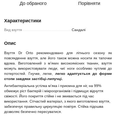
До обраного
Порівняти
Характеристики
Вид взуття
Сандалі
Опис
Взуття Dr Orto рекомендовано для літнього сезону як
повсякденне взуття, але його також можна носити як тапочки
вдома. Виготовлений з м'яких високоякісних тканин, взуття
можуть використовувати люди, чиї ноги особливо чутливі до
потертостей. Гнучке, легке,
легко адаптується до форми
стопи завдяки застібці-липучці.
Антибактеріальна устілка м'яка і приємна для ніг, на 99%
обмежує ріст бактерій і мікроорганізмів і підвищує відчуття
свіжості. Його покриття стійке і не змивається під час
використання. Сітчастий матеріал, з якого виготовлено взуття,
забезпечує правильну циркуляцію повітря. Стійка підошва
дозволяє безпечно пересуватися.