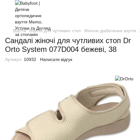
Взуття
Взуття для чутливих стоп
Жіноче діабетичне взуття
Cандалі жіночі для чутливих стоп Dr
Orto System 077D004 бежеві, 38
Артикул:
10932
Написати відгук