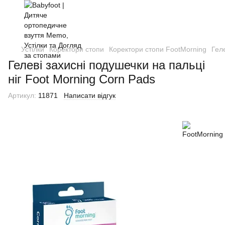
Устілки
Коректори стопи
Коректори стопи FootMorning
Гел
Гелеві захисні подушечки на пальці
ніг Foot Morning Corn Pads
Артикул:
11871
Написати відгук