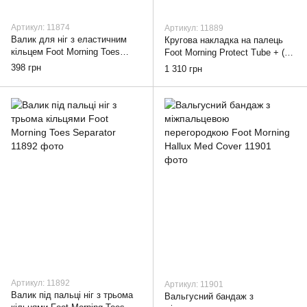
Артикул: 11874
Артикул: 11889
Валик для ніг з еластичним
Кругова накладка на палець
кільцем Foot Morning Toes
Foot Morning Protect Tube + (13
Support
подушечок)
398 грн
1 310 грн
Артикул: 11892
Артикул: 11901
Валик під пальці ніг з трьома
Вальгусний бандаж з