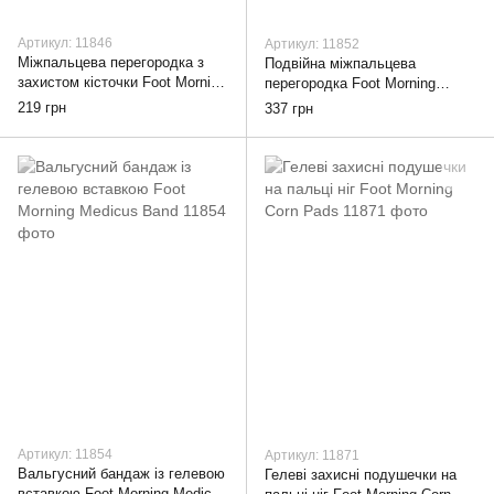
Артикул: 11846
Артикул: 11852
Міжпальцева перегородка з
Подвійна міжпальцева
захистом кісточки Foot Morning
перегородка Foot Morning
Medi Corect
Duosafe
219 грн
337 грн
Артикул: 11854
Артикул: 11871
Вальгусний бандаж із гелевою
Гелеві захисні подушечки на
вставкою Foot Morning Medicus