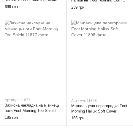
пальці ніг Foot Morning Corn
Band
Pads
696 грн
239 грн
Артикул: 11877
Артикул: 11898
Захисна накладка на мізинець
Міжпальцева перегородка Foot
ноги Foot Morning Toe Shield
Morning Hallux Soft Cover
185 грн
165 грн