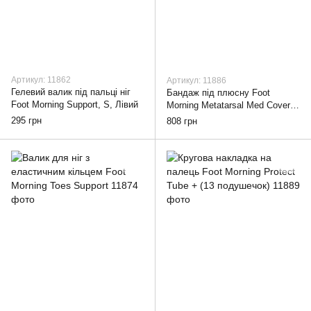
Артикул: 11862
Артикул: 11886
Гелевий валик під пальці ніг
Бандаж під плюсну Foot
Foot Morning Support, S, Лівий
Morning Metatarsal Med Cover,
S
295 грн
808 грн