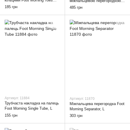
кільцями Foot Morning Toes
міжпальцевою перегородкою
Separator
Foot Morning Hallux Med Cover
185 грн
485 грн
Артикул: 11884
Артикул: 11870
Трубчаста накладка на палець
Міжпальцева перегородка Foot
Foot Morning Single Tube, L
Morning Separator, L
155 грн
303 грн