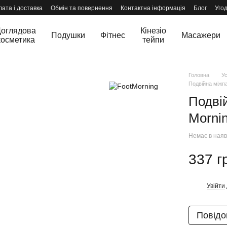
ата і доставка
Обмін та повернення
Контактна інформація
Блог
Уго
оглядова
Кінезіо
Подушки
Фітнес
Масажери
косметика
тейпи
Головна
Ус
Подвійна міжп
Подві
Morni
Немає в наяв
337 г
Увійти
%
Повідо