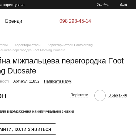
Укр
Рус
Вхід
да користувача
Бренди
098 293-45-14
тілки
Коректори стопи
Коректори стопи FootMorning
альцева перегородка Foot Morning Duosafe
йна міжпальцева перегородка Foot
ng Duosafe
ності
Артикул: 11852
Написати відгук
рн
Порівняти
В бажання
для відображення накопичувальної знижки
мити, коли з'явиться