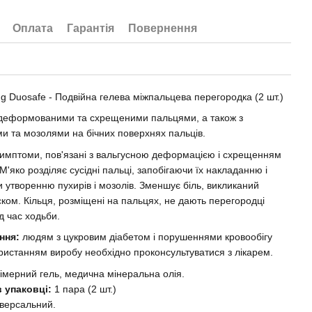
Оплата
Гарантія
Повернення
ng Duosafe - Подвійна гелева міжпальцева перегородка (2 шт.)
 деформованими та схрещеними пальцями, а також з
и та мозолями на бічних поверхнях пальців.
имптоми, пов'язані з вальгусною деформацією і схрещенням
. М'яко розділяє сусідні пальці, запобігаючи їх накладанню і
и утворенню пухирів і мозолів. Зменшує біль, викликаний
ском. Кільця, розміщені на пальцях, не дають перегородці
д час ходьби.
ння:
людям з цукровим діабетом і порушеннями кровообігу
ристанням виробу необхідно проконсультуватися з лікарем.
імерний гель, медична мінеральна олія.
в упаковці:
1 пара (2 шт.)
іверсальний.