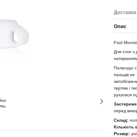
Доставка
Опис
Foot Morni
Для стоп з
натиранням
Полегшує с
пальців ніг
запобігаюч
тертям і ти
рухатися пі
Застереже
перед вико
Склад:
пол
Кількість 
Розмір:
ун