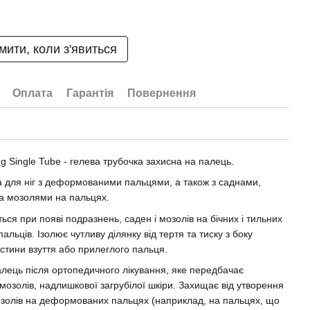
мити, коли з'явиться
Оплата
Гарантія
Повернення
g Single Tube - гелева трубочка захисна на палець.
 для ніг з деформованими пальцями, а також з саднами,
а мозолями на пальцях.
ься при появі подразнень, саден і мозолів на бічних і тильних
альців. Ізолює чутливу ділянку від тертя та тиску з боку
астини взуття або прилеглого пальця.
лець після ортопедичного лікування, яке передбачає
мозолів, надлишкової загрубілої шкіри. Захищає від утворення
мозолів на деформованих пальцях (наприклад, на пальцях, що