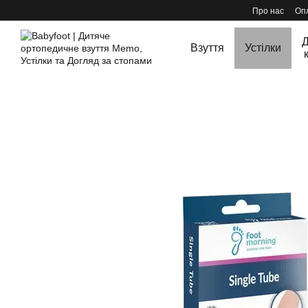
Перейти до основного контенту
Про нас
Опл
Д
Взуття
Устілки