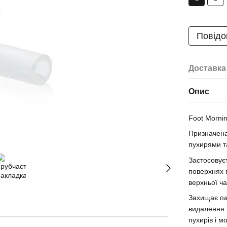
Повідо
Доставка
Опис
Foot Mornin
Призначена
пухирями т
Застосовуєт
поверхнях п
верхньої ч
Захищає па
видалення 
пухирів і 