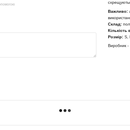
схрещуютьс
допомогою
Важливо:
використан
Склад:
пол
Кількість 
Розмір:
S,
Виробник - 