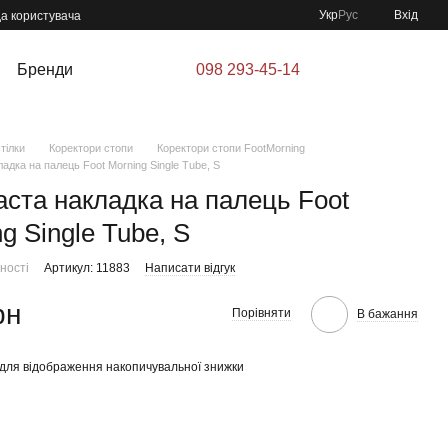
Укр
Рус
Вхід
да користувача
Бренди
098 293-45-14
тілки
Коректори стопи
Коректори стопи FootMorning
адка на палець Foot Morning Single Tube, S
аста накладка на палець Foot
g Single Tube, S
ності
Артикул: 11883
Написати відгук
рн
Порівняти
В бажання
для відображення накопичувальної знижки