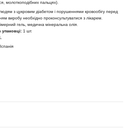
я, молоткоподібних пальцях).
людям з цукровим діабетом і порушеннями кровообігу перед
ням виробу необхідно проконсультуватися з лікарем.
імерний гель, медична мінеральна олія.
в упаковці:
1 шт.
 L
Іспанія