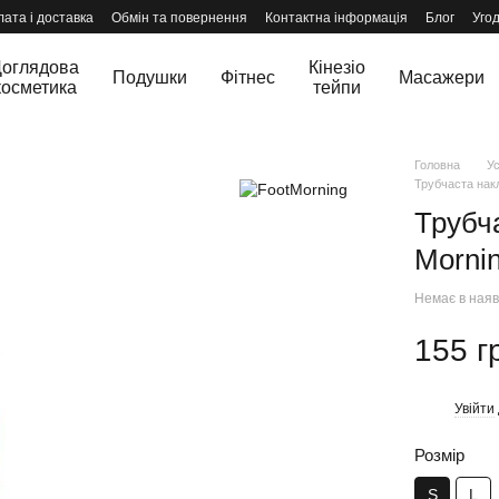
ата і доставка
Обмін та повернення
Контактна інформація
Блог
Уго
оглядова
Кінезіо
Подушки
Фітнес
Масажери
косметика
тейпи
Головна
Ус
Трубчаста накл
Трубч
Mornin
Немає в наяв
155 г
Увійти
%
Розмір
S
L