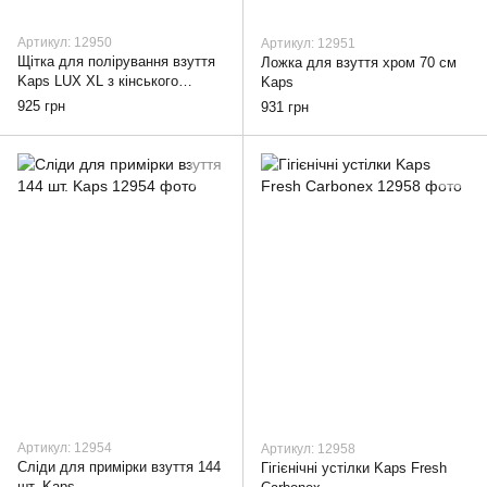
Артикул: 12950
Артикул: 12951
Щітка для полірування взуття
Ложка для взуття хром 70 см
Kaps LUX XL з кінського
Kaps
волоса велика 20 см
925 грн
931 грн
Артикул: 12954
Артикул: 12958
Сліди для примірки взуття 144
Гігієнічні устілки Kaps Fresh
шт. Kaps