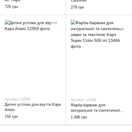
Carbonex
725 грн
279 грн
Артикул: 12959
Артикул: 13466
Дитячі устілки для взуття Kaps
Фарба-барвник для
Arieto
натуральної та синтетичної
шкіри та текстилю Kaps Super
155 грн
1 006 грн
Color 500 ml