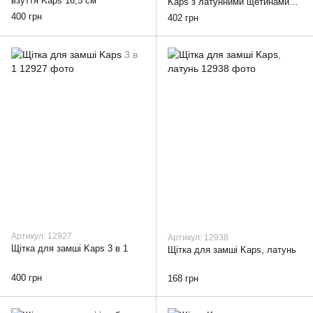
взуття Kaps 16,5 см
Kaps з латунними щетинами
7,5 см x 2,5 см
400 грн
402 грн
Артикул: 12927
Артикул: 12938
Щітка для замші Kaps 3 в 1
Щітка для замші Kaps, латунь
400 грн
168 грн