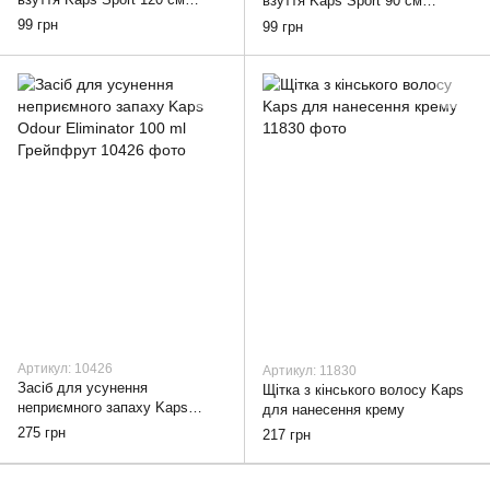
взуття Kaps Sport 90 см
Чорний
Чорний
99 грн
99 грн
Артикул: 10426
Артикул: 11830
Засіб для усунення
Щітка з кінського волосу Kaps
неприємного запаху Kaps
для нанесення крему
Odour Eliminator 100 ml
275 грн
217 грн
Грейпфрут