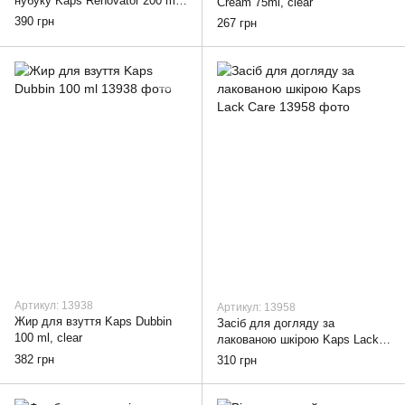
нубуку Kaps Renovator 200 ml,
Cream 75ml, clear
clear
390 грн
267 грн
Артикул: 13938
Артикул: 13958
Жир для взуття Kaps Dubbin
Засіб для догляду за
100 ml, clear
лакованою шкірою Kaps Lack
Care, clear
382 грн
310 грн