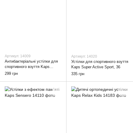
Артикул: 14009
Артикул: 14020
Антибактеріальні устілки для
Устілки для спортивного взуття
спортивного взуття Kaps
Kaps Super Active Sport, 36
Poliyou, 36
299 грн
335 грн