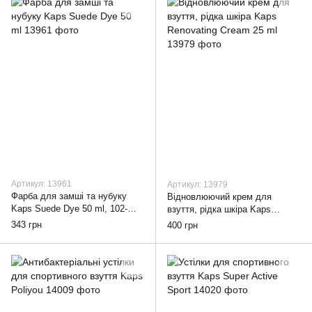
Артикул: 13961
Артикул: 13979
Фарба для замші та нубуку
Відновлюючий крем для
Kaps Suede Dye 50 ml, 102-
взуття, рідка шкіра Kaps
dark-lilac
Renovating Cream 25 ml, clear
343 грн
400 грн