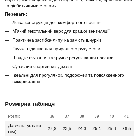
та діабетичними стопами.
Переваги:
Легка конструкція для комфортного носіння.
М'який текстильний верх для кращої вентиляції.
Практична застібка-липучка замість шнурків.
Гнучка підошва для природного руху стопи.
Швидке взування та зручне регулювання посадки.
Сучасний спортивний дизайн.
Ідеальні для прогулянок, подорожей та повсякденного
використання.
Розмірна таблиця
Розмір
36
37
38
39
40
41
Довжина устілки
22,9
23,5
24,3
25,1
25,8
26,5
(см)