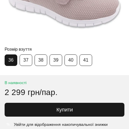
Розмір взуття
36
37
38
39
40
41
В наявності
2 299 грн/пар.
Купити
Увійти
для відображення накопичувальної знижки
%