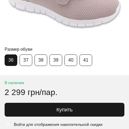
Размер обуви
36
37
38
39
40
41
В наличии
2 299 грн/пар.
Купить
Войти
для отображения накопительной скидки
%