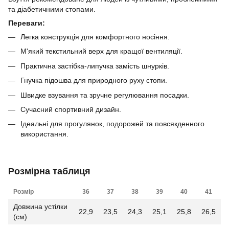
та діабетичними стопами.
Переваги:
Легка конструкція для комфортного носіння.
М'який текстильний верх для кращої вентиляції.
Практична застібка-липучка замість шнурків.
Гнучка підошва для природного руху стопи.
Швидке взування та зручне регулювання посадки.
Сучасний спортивний дизайн.
Ідеальні для прогулянок, подорожей та повсякденного
використання.
Розмірна таблиця
Розмір
36
37
38
39
40
41
Довжина устілки
22,9
23,5
24,3
25,1
25,8
26,5
(см)