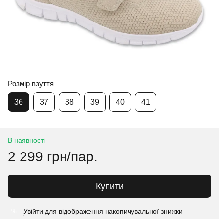
Розмір взуття
36
37
38
39
40
41
В наявності
2 299 грн/пар.
Купити
Увійти
для відображення накопичувальної знижки
%