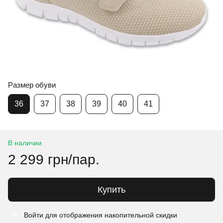
Размер обуви
36
37
38
39
40
41
В наличии
2 299 грн/пар.
Купить
Войти
для отображения накопительной скидки
%