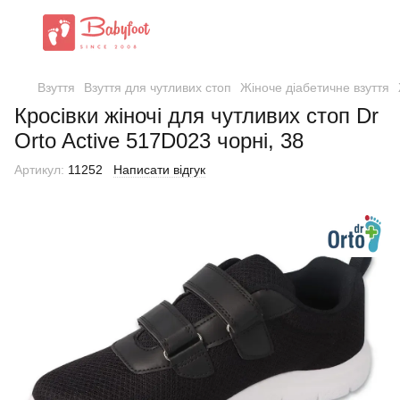
Взуття
Взуття для чутливих стоп
Жіноче діабетичне взуття
Кросівки жіночі для чутливих стоп Dr
Orto Active 517D023 чорні, 38
Артикул:
11252
Написати відгук