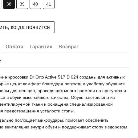
38
39
40
41
ть, когда появится
Оплата
Гарантия
Возврат
е
кие кроссовки Dr Orto Active 517 D 024 созданы для активных
орые ценят комфорт благодаря легкости и удобству обувания.
ены для женщин, проводящих много времени на прогулках и
я в обуви высочайшего качества. Обувь изготовлена из
вентилируемой ткани и оснащена специализированной
ля предотвращения усталости стопы.
еально поглощает микроудары, помогает обеспечить
 вентиляцию внутри обуви и поддерживает стопу в здоровом
.