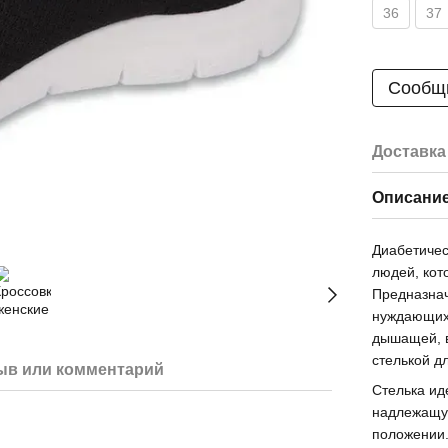
36
37
Сообщи
Доставка
Описани
Диабетичес
людей, кот
Предназнач
нуждающихс
дышащей, 
стелькой д
ыв или комментарий
Стелька ид
надлежащую
положении