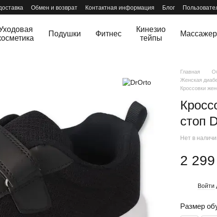
доставка
Обмен и возврат
Контактная информация
Блог
Пользовате
Уходовая
Кинезио
Подушки
Фитнес
Массаже
косметика
тейпы
Главная
О
Женская диабе
Кроссовки жен
Кросс
стоп D
Нет в налич
2 299
Войти
%
Размер об