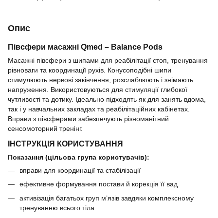
Опис
Півсфери масажні Qmed – Balance Pods
Масажні півсфери з шипами для реабілітації стоп, тренування
рівноваги та координації рухів. Конусоподібні шипи
стимулюють нервові закінчення, розслаблюють і знімають
напруження. Використовуються для стимуляції глибокої
чутливості та дотику. Ідеально підходять як для занять вдома,
так і у навчальних закладах та реабілітаційних кабінетах.
Вправи з півсферами забезпечують різноманітний
сенсомоторний тренінг.
ІНСТРУКЦІЯ КОРИСТУВАННЯ
Показання (цільова група користувачів):
вправи для координації та стабілізації
ефективне формування постави й корекція її вад
активізація багатьох груп м’язів завдяки комплексному
тренуванню всього тіла