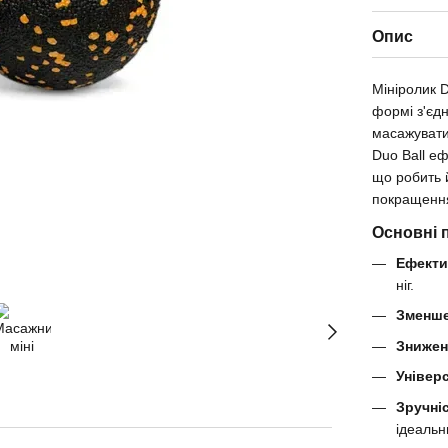
Опис
Мініролик 
формі з'єд
масажувати
Duo Ball еф
що робить 
покращення
Основні 
Ефекти
ніг.
Зменше
Знижен
Універ
Зручні
ідеальн