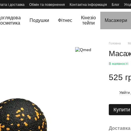
ата і доставка
Обмін та повернення
Контактна інформація
Блог
Уго
оглядова
Кінезіо
Подушки
Фітнес
Масажери
косметика
тейпи
Головна
М
Масаж
В наявності
525 г
Увійти
%
Купити
Доставка