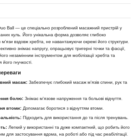
Duo Ball — це спеціально розроблений масажний пристрій у
наних куль. Його унікальна форма дозволяє глибоко
 м'язи вздовж хребта, не навантажуючи окремі його структури.
ективно знімає напругу, опрацьовує тригерні точки та фасції,
його незамінним інструментом для мобілізації хребта та
 його гнучкості.
переваги
вний масаж:
Забезпечує глибокий масаж м'язів спини, рук та
ння болю:
Знімає м'язове напруження та больові відчуття.
ня втоми:
Допомагає боротися з відчуттям втоми.
сальність:
Підходить для використання до та після тренувань.
сть:
Легкий у використанні та дуже компактний, що робить його
им для застосування вдома, на роботі або під час реабілітації.