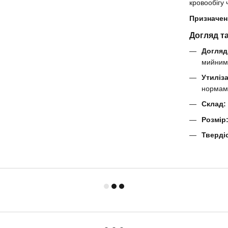
кровообігу 
Призначен
Догляд т
Догляд
мийним 
Утиліза
нормам
Склад:
Розмір
Тверді