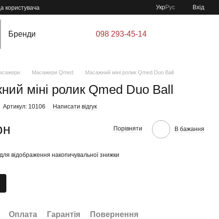
Укр
Рус
Вхід
да користувача
Бренди
098 293-45-14
асажери
Масажери Qmed
Масажний міні ролик Qmed Duo Ball
ний міні ролик Qmed Duo Ball
Артикул: 10106
Написати відгук
рн
Порівняти
В бажання
для відображення накопичувальної знижки
Оплата
Гарантія
Повернення