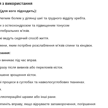
я з використання
(для кого підходить):
легким болем у ділянці шиї та грудного відділу хребта.
и з остеохондрозом та підвищеним тонусом
тебральних м'язів.
кі ведуть сидячий спосіб життя.
ени, яким потрібне розслаблення м'язів спини та кінцівок.
зання:
о виникає під час вправ.
разу після вивихів або переломів кісток.
шене зрощення кісток.
і процеси в суглобах та навколосуглобових тканинах.
и.
ісляопераційні шрами або інші рани.
пиніть вправу, якщо відчуваєте запаморочення, погіршення