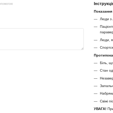
Інструкці
допомогою
Показання 
Люди з 
Пацієнт
паравер
Люди, я
Спортсм
Протипока
Біль, щ
Стан од
Незавер
Запальн
Набряк
Свіжі п
УВАГА!
При