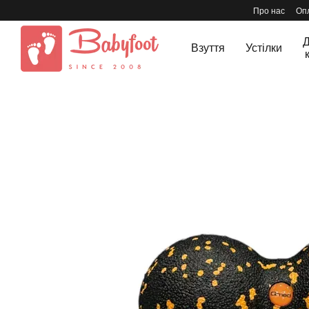
Перейти до основного контенту
Про нас
Опл
Д
Взуття
Устілки