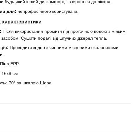
чи будь-який інший дискомфорт, і зверніться до лікаря.
ий для:
непрофесійного користувача.
а характеристики
:
Після використання промити під проточною водою з м'яким
засобом. Сушити подалі від штучних джерел тепла.
ція:
Проводити згідно з чинними місцевими екологічними
и.
Піна EPP
:
16x8 см
сть:
70° за шкалою Шора