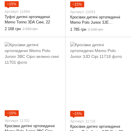
−15%
−15%
Артикул: 11669
Артикул: 11693
Туфлі дитячі ортопедичні
Кросівки дитячі ортопедичні
Memo Torino 3DA Сині, 22
Memo Polo Junior 3JE
Фіолетові, 22
2 168 грн
2 550 грн
1 785 грн
2 100 грн
−15%
−15%
Артикул: 11701
Артикул: 11718
Кросівки дитячі ортопедичні
Кросівки дитячі ортопедичні