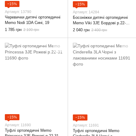
−15%
−15%
Артикул: 13790
Артикул: 14284
Черевички дитячі ортопедичні
Босоніжки дитячі ортопедичні
Memo Nodi 1DA Сині, 19
Memo Viki 3JE Бордові р.22-31,
22
1 785 грн
2 100 грн
2 040 грн
2 400 грн
−15%
−15%
Артикул: 11690
Артикул: 11691
Туфлі ортопедичні Memo
Туфлі ортопедичні Memo
Princessa 3JE Рожеві р.22-31