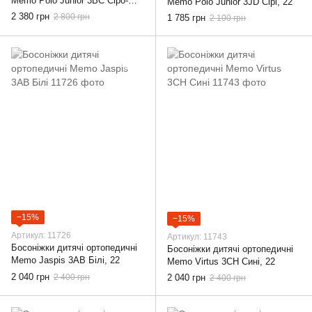
Memo Polo Junior 3BC Сіро-
Memo Polo Junior 3JD Сірі, 22
зелено-сині, 22
2 380 грн
2 800 грн
1 785 грн
2 100 грн
−15%
−15%
Артикул: 11726
Артикул: 11743
Босоніжки дитячі ортопедичні
Босоніжки дитячі ортопедичні
Memo Jaspis 3AB Білі, 22
Memo Virtus 3CH Сині, 22
2 040 грн
2 400 грн
2 040 грн
2 400 грн