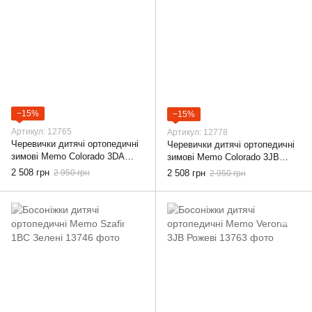
−15%
−15%
Артикул: 12765
Артикул: 12778
Черевички дитячі ортопедичні
Черевички дитячі ортопедичні
зимові Memo Colorado 3DA
зимові Memo Colorado 3JB
Сині, 22
Фіолетові, 22
2 508 грн
2 950 грн
2 508 грн
2 950 грн