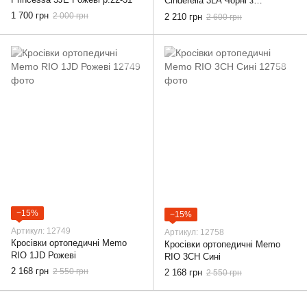
Cinderella 3LA Чорні з
лакованими носиками
1 700 грн
2 000 грн
2 210 грн
2 600 грн
−15%
−15%
Артикул: 12749
Артикул: 12758
Кросівки ортопедичні Memo
Кросівки ортопедичні Memo
RIO 1JD Рожеві
RIO 3CH Сині
2 168 грн
2 550 грн
2 168 грн
2 550 грн