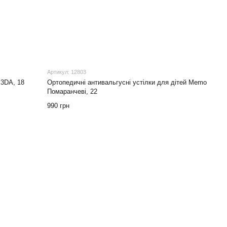
Артикул: 12803
 3DA, 18
Ортопедичні антивальгусні устілки для дітей Memo
Помаранчеві, 22
990 грн