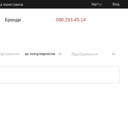
Укр
Рус
Вхід
да користувача
Бренди
098 293-45-14
ортування:
за популярністю
Відображення: