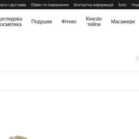
ата і доставка
Обмін та повернення
Контактна інформація
Блог
Уго
оглядова
Кінезіо
Подушки
Фітнес
Масажери
косметика
тейпи
С