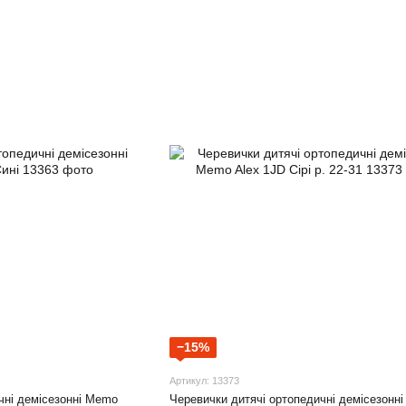
−15%
Артикул: 13373
чні демісезонні Memo
Черевички дитячі ортопедичні демісезонн