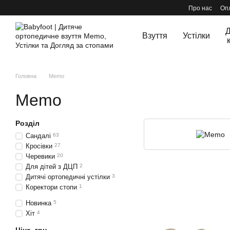
Перейти до основного контенту
Про нас
Опл
Д
Взуття
Устілки
Головна
Memo
Memo
Розділ
Сандалі
63
Кросівки
27
Черевики
20
Для дітей з ДЦП
2
Дитячі ортопедичні устілки
3
Коректори стопи
1
Новинка
5
Хіт
4