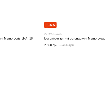
−15%
Артикул: 12247
чні Memo Doris 3NA, 18
Босоніжки дитячі ортопедичні Memo Diego
3 400 грн
2 890 грн