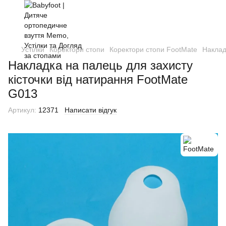
Устілки
Коректори стопи
Коректори стопи FootMate
Наклад
Накладка на палець для захисту
кісточки від натирання FootMate
G013
Артикул:
12371
Написати відгук