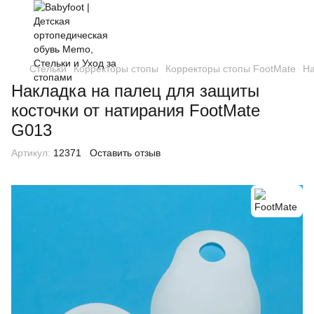
Стельки
Корректоры стопы
Корректоры стопы FootMate
На
Накладка на палец для защиты
косточки от натирания FootMate
G013
Артикул:
12371
Оставить отзыв